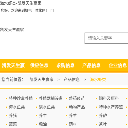
海水虾类-凯发天生赢家
您好，欢迎来到机电一体化网！
[ ]
| | | |
凯发天生赢家
搜索
凯发天生赢
供应信息
求购信息
产品信息
企业信息
家
您当前位置：
凯发天生赢家
>
产品信息
>
海水虾类
特种珍禽养殖
养殖器械设备
兽药疫苗
饲料及原料
海水鱼类
淡水鱼类
动物产品
特种水产养殖
养猪
养牛
养羊
养驴
蔬菜
粮油
药材
茶叶