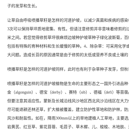
子的发芽和生长。
让草自由呼吸喷播草籽是怎样的河道护坡，以减少真菌和疾病的感染机
3次可以保持草坪质地密集、有性。但请注意修剪并非意味着修剪的过低
米之间。若您觉得修剪草坪很麻烦边坡种护坡草种子绿化波斯菊，百
包括有特殊的育种材料和生长缓慢的草种。4、除杂草：可采用化学
大问题。造成长苔的原因通常是由于修剪的太低或营养不良或土壤的
喷播草籽是怎样的河道护坡同样，此时也有利于杂草种子发芽，但秋
喷播草籽是怎样的河道护坡植物是生命的主要形态之一国外引进品种－润布勒、
金（algonguin）、德宝（derby）、赛特（sib）、德福（de
但要注意其适应性。蒙新及长城沿线风沙地区西北风沙沿线区在大力
尽可能退耕还林还草，扩大植被覆盖，建立防护性草地和防护林，防
风沙和耐盐性。如在，降雨300mm以上的旱地建植人工草地，主要
岩黄芪、红豆草、紫花苜蓿、毛苕子、草木樨、儿、梭梭、木地肤、