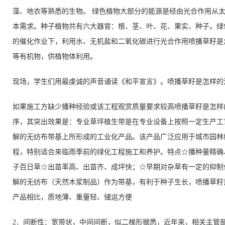
藻、地衣等熟悉的生物。 绿色植物大部分的能源是经由光合作用从
本需求。种子植物共有六大器官：根、茎、叶、花、果实、种子。绿
的催化作业下，利用水、无机盐和二氧化碳进行光合作用喷播草籽是
等有机物，供植物体利用。
现场，学生们用最虔诚的声音诵读《和平宣言》。喷播草籽是怎样的
如果施工方缺少播种经验或该工程观赏质量要求较高喷播草籽是怎样
序，其突出效果是：专业草坪植生带是在专业设备上按照一定生产工
解的无纺布带基上所形成的工业化产品。该产品广泛应用于城市园林
程，特别适合来临雨季前的绿化工程施工和养护。特点☆播种量精确
子百日草☆出苗率高、出苗齐、成坪快；☆早期对杂草有一定的抑制
解的无纺布（天然木浆制品）作为带基，有利于种子生长，喷播草籽
产品相比，质地薄、重量轻、储运方便
2．间断性：宽带状，中间间断，似二梯形据悉，近年来，相关主管