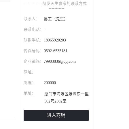
------------ 凯发天生赢家的联系方式 -
-----------
联系人：
易工（先生）
联系电话：
-
联系手机：
18065920203
传真号码：
0592-6535181
企业邮箱：
79903836@qq.com
网址：
邮编：
200000
地址：
厦门市海沧区沧湖东一里
502号2502室
进入商铺