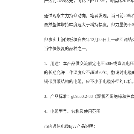
产达到2435亿元，同比下降11.3%，降幅比2016
通过观察主力持仓动向，笔者发现，当日前20
虽然整体增持幅度远大于增持幅度，但力量仍不
但事实上钢铁板块自去年12月25日上一轮回调结
当中快恢复的品种之一。
1、用途：本产品供交流额定电压500v或直流电
的长期允许工作温度应不超过70℃。敷设时电缆
铜带屏蔽结构的电缆，应不小于电缆外径的12
3、产品标准：gb9330.2-88《聚氯乙烯绝缘
4、电缆型号、名称及使用范围
市内通信电缆hjvv产品说明：