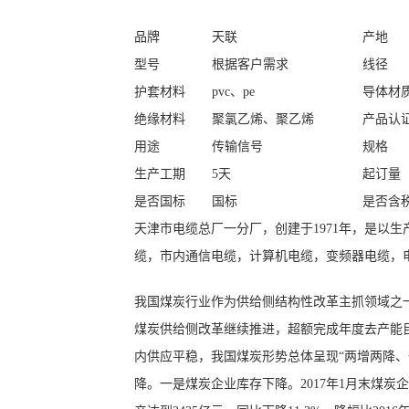
品牌
天联
产地
型号
根据客户需求
线径
护套材料
pvc
、
pe
导体材
绝缘材料
聚氯乙烯、聚乙烯
产品认
用途
传输信号
规格
生产工期
5天
起订量
是否国标
国标
是否含
天津市电缆总厂一分厂，创建于1971年，是以生产wd
缆，市内通信电缆，计算机电缆，变频器电缆，
我国煤炭行业作为供给侧结构性改革主抓领域之一
煤炭供给侧改革继续推进，超额完成年度去产能目
内供应平稳，我国煤炭形势总体呈现“两增两降、
降。一是煤炭企业库存下降。2017年1月末煤炭企业