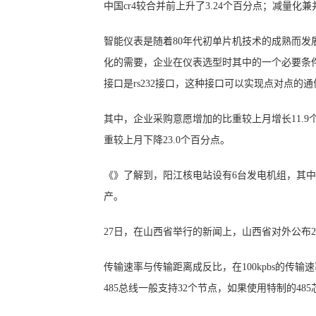
中国cr4较合并前上升了3.24个百分点；减量
智能仪表是随着80年代初单片机技术的成熟而
化的需要，企业在仪表选型时其中的一个必要条
接口是rs232接口，这种接口可以实现点对点的
其中，企业采购意愿增加的比重较上月增长11.9
重较上月下降23.0个百分点。
《》了解到，阳江核电站设有6台发电机组，其中4
产。
27日，在山西省举行的新闻上，山西省对外公布2
传输速率与传输距离成反比，在100kpbs的传输
485总线一般支持32个节点，如果使用特制的485