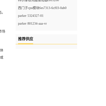
科尔摩根伺服驱动器ce03260
西门子cpu模块6es7313-6cf03-0ab0
态。
parker 5324327-01
parker 801234-aaa-vr
市场
推荐供应
导体
层或