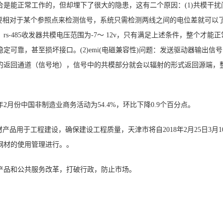
是能正常工作的，但却埋下了很大的隐患，这有二个原因：(1)共模干扰
不需要相对于某个参照点来检测信号，系统只需检测两线之间的电位差就可以
-485收发器共模电压范围为-7～ 12v，只有满足上述条件，整个才能正
可靠，甚至损坏接口。(2)emi(电磁兼容性)问题：发送驱动器输出信
的返回通道（信号地），信号中的共模部分就会以辐射的形式返回源端，
2月份中国非制造业商务活动为54.4%，环比下降0.9个百分点。
产品用于工程建设，确保建设工程质量，天津市将自2018年2月25日3月1
钢材的使用管理进行。。
产品和公共服务改革，打破行政，防止市场。