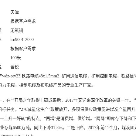
天津
根据客户需求
质
无氧铜
证
iso9001-2000
根据客户需求
100米
税
含税
z-pty23 铁路电缆48x1.5mm2 ,矿用通信电缆，矿用控制电缆，铁路信
电力电缆，控制电缆及布电线产品的专业生产厂家。
，在“”开局之年取得丰硕成果后，2017年又迎来深化改革的关键一年。
标任务。“276减量化生产”政策放开，多项保供应政策促进煤炭产量回升
一上升一好转”的特点。“两增”是消费增、供给增。“两降”即库存下降和
存煤6500万吨，同比下降31.8%。二是下降。2017年前11个月，煤炭固