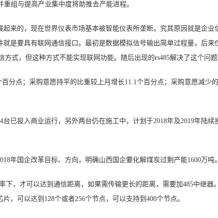
化兼并重组与提高产业集中度将助推去产能进程。
发展起来的，现在世界仪表市场基本被智能仪表所垄断。究其原因就是企业
件就是要具有联网通信接口。最初是数据模拟信号输出简单过程量，后来
通信方式，但这种方式不能实现联网功能。随后出现的rs485解决了这个问
个百分点；采购意愿持平的比重较上月增长11.1个百分点；采购意愿减少
台已投入商业运行，另外两台仍在施工中，计划于2018年及2019年陆续
018年国企改革目标、方向，明确山西国企要化解煤炭过剩产能1600万吨
速率下，才可以达到通信距离，如果需传输更长的距离，需要加485中继器。r
芯片，可以达到128个或者256个节点，可以支持到400个节点。