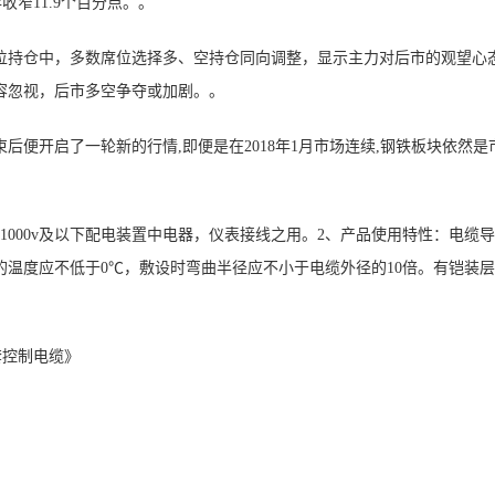
年收窄11.9个百分点。。
席位持仓中，多数席位选择多、空持仓同向调整，显示主力对后市的观望心
容忽视，后市多空争夺或加剧。。
束后便开启了一轮新的行情,即便是在2018年1月市场连续,钢铁板块依然是
压1000v及以下配电装置中电器，仪表接线之用。2、产品使用特性：电缆
的温度应不低于0℃，敷设时弯曲半径应不小于电缆外径的10倍。有铠装
倍。
和护套控制电缆》