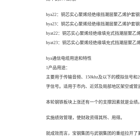
hya22：铜芯实心聚烯烃绝缘挡潮层聚乙烯护套
hya23：铜芯实心聚烯烃绝缘挡潮层聚乙烯护套
hyat22：铜芯实心聚烯烃绝缘填充式挡潮层聚
hyat23：铜芯实心聚烯烃绝缘填充式挡潮层聚
hya通信电缆用途和特性
1产品用途：
主要用于传输音频、150khz及以下的模拟信号和204
字信号。适用于市内、近郊及局部地区架空或管
本轮钢铁板块上涨还有一个的支撑因素就是业绩
实施绩效管理，使财政资得其所、用得。
就成效而言，宝钢集团与武钢集团的重组拉开了兼