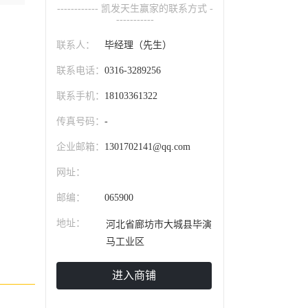
------------ 凯发天生赢家的联系方式 -
-----------
联系人：
毕经理（先生）
联系电话：
0316-3289256
联系手机：
18103361322
传真号码：
-
企业邮箱：
1301702141@qq.com
网址：
邮编：
065900
地址：
河北省廊坊市大城县毕演
马工业区
进入商铺