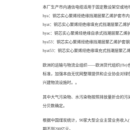
本厂生产市内通信电缆适用于固定敷设架空或地
hya：铜芯实心聚烯烃绝缘挡潮层聚乙烯护套市
hyat：铜芯实心聚烯烃绝缘填充式挡潮层聚乙烯
hyac：铜芯实心聚烯烃绝缘自承式挡潮层聚乙烯
hya53：铜芯实心聚烯烃绝缘挡潮层聚乙烯护套
hyat53：铜芯实心聚烯烃绝缘填充式挡潮层聚
欧洲的运输与物流业组织——欧洲货代组织(ff
标准，加强本由无忧网整理提供和企业协会对绿
兴建物流设施时。。
其中大气污染物、水污染物按照排放量折合的污
分贝数确定。
根据中国煤炭统计，90家大型企业主营业务收入(含非煤
期不到200亿元。