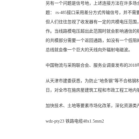
另有一个问题是信号地，上述连接方法在许多场合
题： rs-485接口采用差分方式传输信号，并
但人们往往忽视了收发器有一定的共模电压范围，rs
作。当线路模电压超出此范围时就会影响通信的稳定
的共模部分需要一个返回通路，如没有一个低阻
总线就会像一个巨大的天线向外辐射电磁波。
中国物流与采购联合会、服务业调查发布的2018年
从天津市建委获悉，为防止“地条钢”等不合格钢材
日，对全市在施房屋建筑工程和市政工程工地内
加快技术、土地等要素市场化改革，深化资源类
wdz-pty23 铁路电缆48x1.5mm2