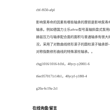
cbf-f650-afpl
影响泵寿命的因素有哪些轴承的摩损是影响泵寿
轴承。例如德国力士乐a4vso型号直轴斜盘式泵
赫兹压力与轴承配合面的面积与普通轴承有很大
况，采用了对数曲线修形滚子的圆柱滚子轴承即-
对称指数修形曲线的特殊滚柱轴承。。
cbgj1016/1016-b1bl，40ycy-y200l1-6
t6ec0570171r14b1，40ycyf-y180l-4
g20a-6c19a-2cl
在线询盘/留言