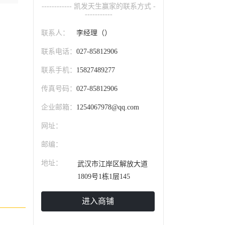
------------ 凯发天生赢家的联系方式 -
-----------
联系人：
李经理（）
联系电话：
027-85812906
联系手机：
15827489277
传真号码：
027-85812906
企业邮箱：
1254067978@qq.com
网址：
邮编：
地址：
武汉市江岸区解放大道
1809号1栋1层145
进入商铺