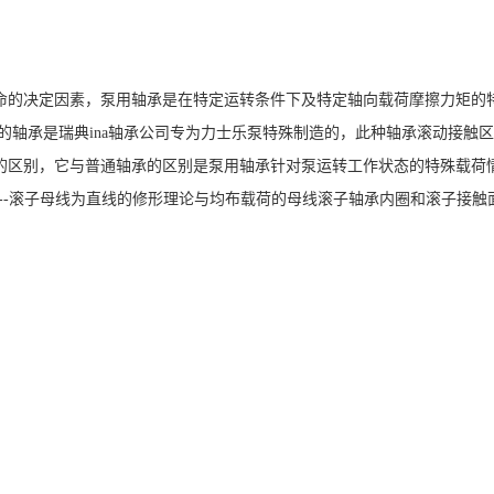
命的决定因素，泵用轴承是在特定运转条件下及特定轴向载荷摩擦力矩的
用的轴承是瑞典ina轴承公司专为力士乐泵特殊制造的，此种轴承滚动接触
的区别，它与普通轴承的区别是泵用轴承针对泵运转工作状态的特殊载荷
--滚子母线为直线的修形理论与均布载荷的母线滚子轴承内圈和滚子接触