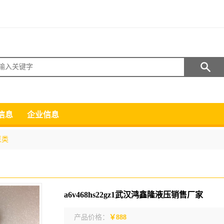
搜索
信息
企业信息
泵类
a6v468hs22gz1武汉鸿鑫隆液压销售厂家
产品价格：
￥888