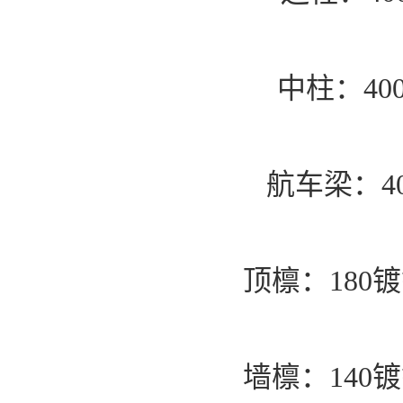
中柱：400/
航车梁：400
顶檩：180
墙檩：140