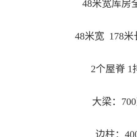
48米宽库房
48米宽 178米
2个屋脊 
大梁：700
边柱：400