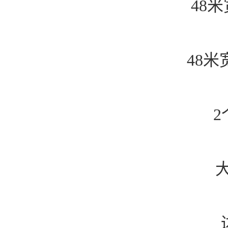
48
48米
2
大