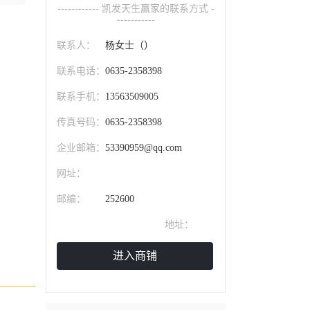
------------ 凯发天生赢家的联系方式 -
-----------
联系人：
杨女士（）
联系电话：
0635-2358398
联系手机：
13563509005
传真号码：
0635-2358398
企业邮箱：
53390959@qq.com
网址：
邮编：
252600
临清市东外环
地址：
进入商铺