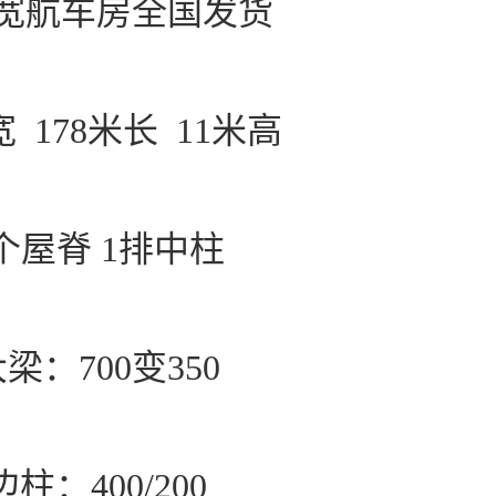
米宽航车房全国发货
宽 178米长 11米高
个屋脊 1排中柱
梁：700变350
边柱：400/200