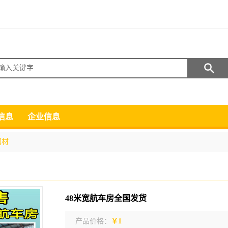
搜索
信息
企业信息
钢材
48米宽航车房全国发货
产品价格：
￥1