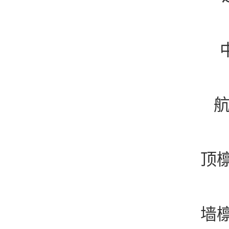
航
顶檩
墙檩