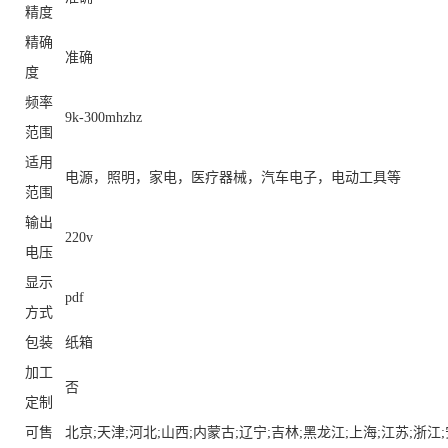
精度
精确
准确
度
频率
9k-300mhzhz
范围
适用
电源，照明，家电，医疗器械，汽车电子，电动工具等
范围
输出
220v
电压
显示
pdf
方式
包装
纸箱
加工
否
定制
可售
北京;天津;河北;山西;内蒙古;辽宁;吉林;黑龙江;上海;江苏;浙江;