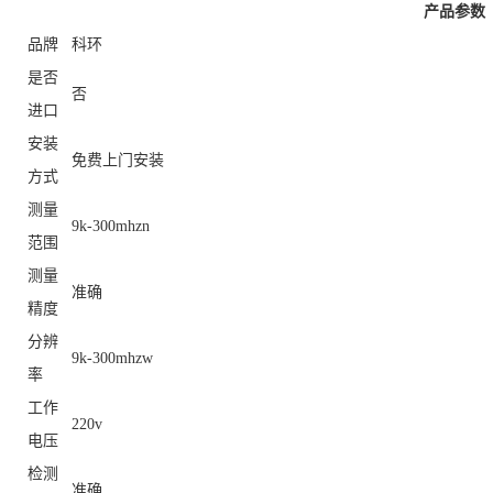
产品参数
品牌
科环
是否
否
进口
安装
免费上门安装
方式
测量
9k-300mhzn
范围
测量
准确
精度
分辨
9k-300mhzw
率
工作
220v
电压
检测
准确