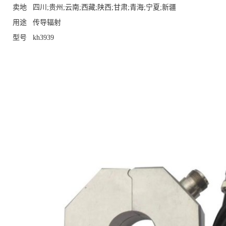
卖地
四川;贵州;云南;西藏;陕西;甘肃;青海;宁夏;新疆
用途
传导辐射
型号
kh3939