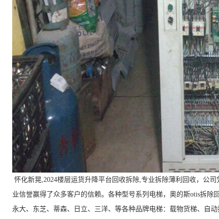
怀化新晃,2024楼层运货升降平台回收拆除,专业拆除薄利回收，
业信誉赢得了众多客户的信赖。各种型号系列电梯，奥的斯otis拆除
永大、东芝、蒂森、日立、三洋、等各种品牌电梯：载物货梯、自动