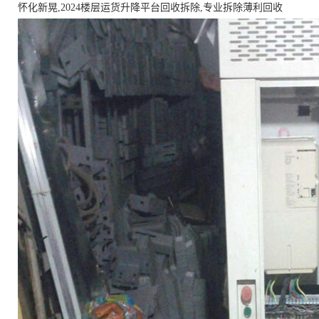
怀化新晃,2024楼层运货升降平台回收拆除,专业拆除薄利回收