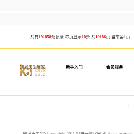
共有
191858
条记录 每页显示
10
条 共
19186
页 当前第
1
页 
凯发天生赢家
新手入门
会员服务
丨 
凯发天生赢家 copyright 2011 机电一体化网 all rights re