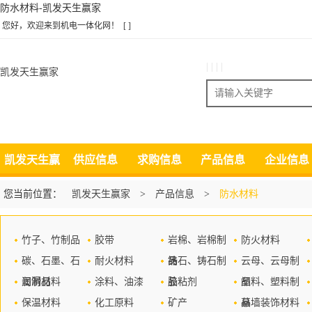
防水材料-凯发天生赢家
您好，欢迎来到机电一体化网！
[ ]
| | | |
凯发天生赢家
搜索
凯发天生赢
供应信息
求购信息
产品信息
企业信息
家
您当前位置：
凯发天生赢家
>
产品信息
>
防水材料
竹子、竹制品
胶带
岩棉、岩棉制
防火材料
碳、石墨、石
耐火材料
品
铸石、铸石制
云母、云母制
墨制品
润滑材料
涂料、油漆
品
胶粘剂
品
塑料、塑料制
保温材料
化工原料
矿产
品
幕墙装饰材料