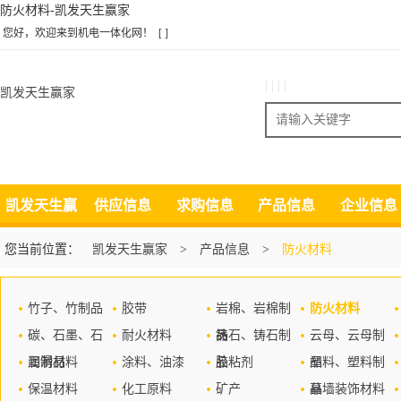
防火材料-凯发天生赢家
您好，欢迎来到机电一体化网！
[ ]
| | | |
凯发天生赢家
搜索
凯发天生赢
供应信息
求购信息
产品信息
企业信息
家
您当前位置：
凯发天生赢家
>
产品信息
>
防火材料
竹子、竹制品
胶带
岩棉、岩棉制
防火材料
碳、石墨、石
耐火材料
品
铸石、铸石制
云母、云母制
墨制品
润滑材料
涂料、油漆
品
胶粘剂
品
塑料、塑料制
保温材料
化工原料
矿产
品
幕墙装饰材料