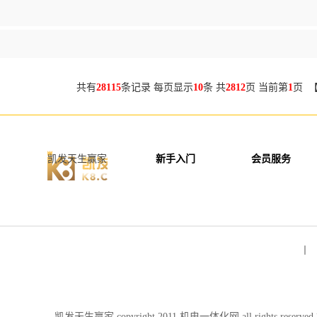
共有
28115
条记录 每页显示
10
条 共
2812
页 当前第
1
页 
凯发天生赢家
新手入门
会员服务
丨 
凯发天生赢家 copyright 2011 机电一体化网 all rights re