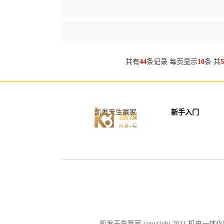
共有
44
条记录 每页显示
10
条 共
5
凯发天生赢家
新手入门
凯发天生赢家 copyright 2011 机电一体化网