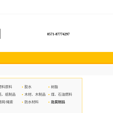
0571-87774297
塑料原料
胶水
树脂
纸、纸制品
木材、木制品
煤、石油燃料
筛网/绳索
防水材料
及其制品
防腐材料