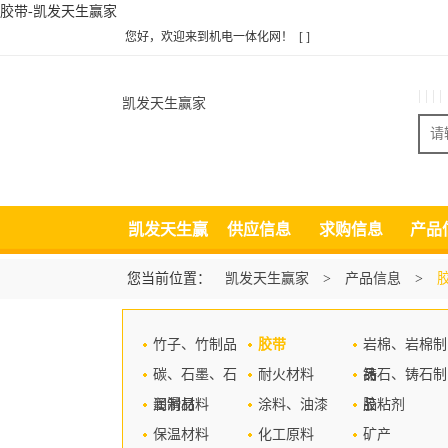
胶带-凯发天生赢家
您好，欢迎来到机电一体化网！
[ ]
| | | |
凯发天生赢家
凯发天生赢
供应信息
求购信息
产品
家
您当前位置：
凯发天生赢家
>
产品信息
>
竹子、竹制品
胶带
岩棉、岩棉制
碳、石墨、石
耐火材料
品
铸石、铸石制
墨制品
润滑材料
涂料、油漆
品
胶粘剂
保温材料
化工原料
矿产