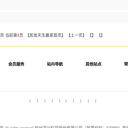
页 当前第
1
页 【凯发天生赢家首页】 【上一页】 【】 【】
会员服务
站内导航
其他站点
常
丨 丨 丨 丨 丨 丨 丨 丨 丨 丨
 all rights reserved 杭州滨兴科技股份有限公司（股票代码：839880) 热线：0