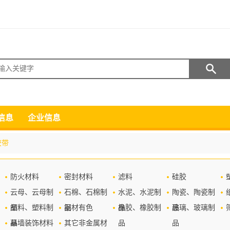
搜索
信息
企业信息
胶带
防火材料
密封材料
滤料
硅胶
云母、云母制
石棉、石棉制
水泥、水泥制
陶瓷、陶瓷制
品
塑料、塑料制
品
钢材有色
品
橡胶、橡胶制
品
玻璃、玻璃制
品
幕墙装饰材料
其它非金属材
品
品