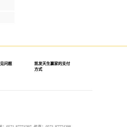
见问题
凯发天生赢家的支付
方式
571-87774297 传真：0571-87774298