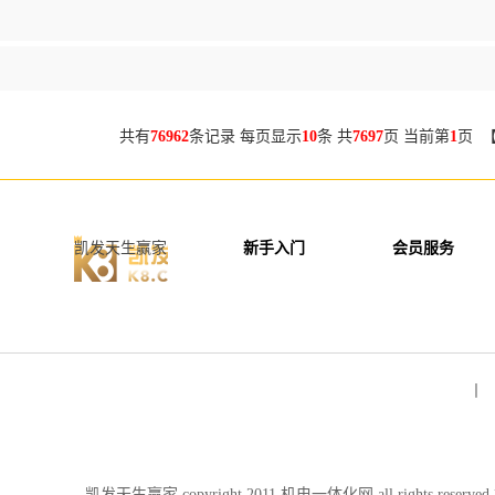
共有
76962
条记录 每页显示
10
条 共
7697
页 当前第
1
页 
凯发天生赢家
新手入门
会员服务
丨 
凯发天生赢家 copyright 2011 机电一体化网 all rights re