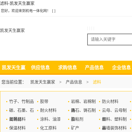
滤料-凯发天生赢家
您好，欢迎来到机电一体化网！
[ ]
| | | |
凯发天生赢家
搜索
凯发天生赢
供应信息
求购信息
产品信息
企业信息
家
您当前位置：
凯发天生赢家
>
产品信息
>
滤料
竹子、竹制品
胶带
岩棉、岩棉制
防火材料
碳、石墨、石
耐火材料
品
铸石、铸石制
云母、云母制
墨制品
润滑材料
涂料、油漆
品
胶粘剂
品
塑料、塑料制
保温材料
化工原料
矿产
品
幕墙装饰材料