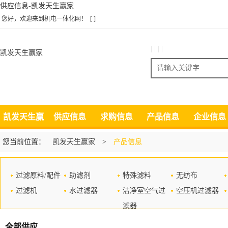
供应信息-凯发天生赢家
您好，欢迎来到机电一体化网！
[ ]
| | | |
凯发天生赢家
搜索
凯发天生赢
供应信息
求购信息
产品信息
企业信息
家
您当前位置：
凯发天生赢家
>
产品信息
过滤原料/配件
助滤剂
特殊滤料
无纺布
过滤机
水过滤器
洁净室空气过
空压机过滤器
滤器
全部供应