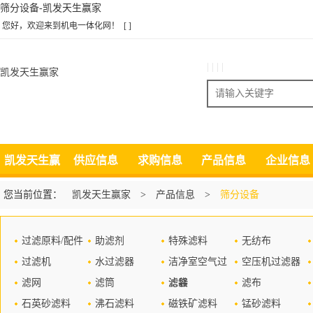
筛分设备-凯发天生赢家
您好，欢迎来到机电一体化网！
[ ]
| | | |
凯发天生赢家
搜索
凯发天生赢
供应信息
求购信息
产品信息
企业信息
家
您当前位置：
凯发天生赢家
>
产品信息
>
筛分设备
过滤原料/配件
助滤剂
特殊滤料
无纺布
过滤机
水过滤器
洁净室空气过
空压机过滤器
滤网
滤筒
滤器
滤袋
滤布
石英砂滤料
沸石滤料
磁铁矿滤料
锰砂滤料