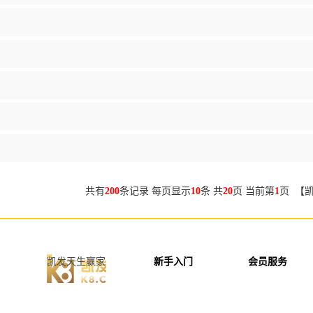
共有
200
条记录 每页显示
10
条 共
20
页 当前第
1
页 【
凯发天生赢家
新手入门
会员服务