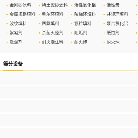
金刚砂滤料
稀土瓷砂滤料
活性氧化铝
活性炭
金属规整填料
鲍尔环填料
阶梯环填料
共轭环填料
波纹填料
四氟填料
颗粒填料
聚合氯化铝
絮凝剂
杀菌灭藻剂
阻垢剂
缓蚀剂
洗涤剂
耐火浇注料
耐火砖
耐火球
筛分设备