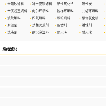
金刚砂滤料
稀土瓷砂滤料
活性氧化铝
活性炭
金属规整填料
鲍尔环填料
阶梯环填料
共轭环填料
波纹填料
四氟填料
颗粒填料
聚合氯化铝
絮凝剂
杀菌灭藻剂
阻垢剂
缓蚀剂
洗涤剂
耐火浇注料
耐火砖
耐火球
烧结滤材