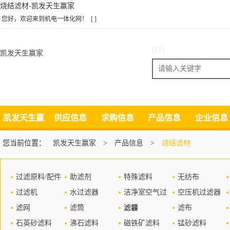
烧结滤材-凯发天生赢家
您好，欢迎来到机电一体化网！
[ ]
| | | |
凯发天生赢家
搜索
凯发天生赢
供应信息
求购信息
产品信息
企业信息
家
您当前位置：
凯发天生赢家
>
产品信息
>
烧结滤材
过滤原料/配件
助滤剂
特殊滤料
无纺布
过滤机
水过滤器
洁净室空气过
空压机过滤器
滤网
滤筒
滤器
滤袋
滤布
石英砂滤料
沸石滤料
磁铁矿滤料
锰砂滤料