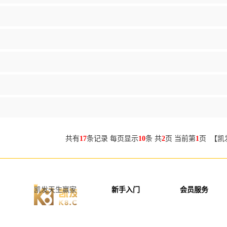
共有
17
条记录 每页显示
10
条 共
2
页 当前第
1
页 【凯
凯发天生赢家
新手入门
会员服务