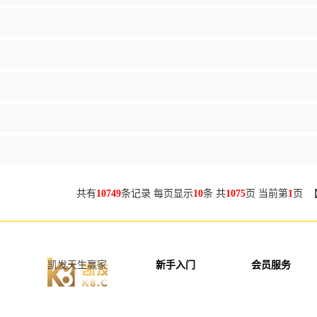
共有
10749
条记录 每页显示
10
条 共
1075
页 当前第
1
页 
凯发天生赢家
新手入门
会员服务