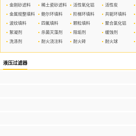
金刚砂滤料
稀土瓷砂滤料
活性氧化铝
活性炭
金属规整填料
鲍尔环填料
阶梯环填料
共轭环填料
波纹填料
四氟填料
颗粒填料
聚合氯化铝
絮凝剂
杀菌灭藻剂
阻垢剂
缓蚀剂
洗涤剂
耐火浇注料
耐火砖
耐火球
液压过滤器