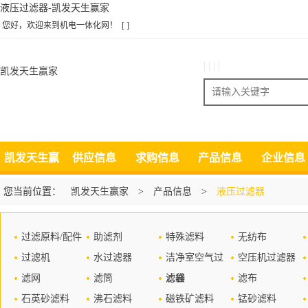
液压过滤器-凯发天生赢家
您好，欢迎来到机电一体化网！
[ ]
| | | |
凯发天生赢家
搜索
凯发天生赢
供应信息
求购信息
产品信息
企业信息
家
您当前位置：
凯发天生赢家
>
产品信息
>
液压过滤器
过滤原料/配件
助滤剂
特殊滤料
无纺布
过滤机
水过滤器
洁净室空气过
空压机过滤器
滤网
滤筒
滤器
滤袋
滤布
石英砂滤料
沸石滤料
磁铁矿滤料
锰砂滤料