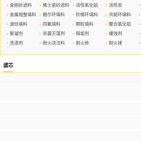
金刚砂滤料
稀土瓷砂滤料
活性氧化铝
活性炭
金属规整填料
鲍尔环填料
阶梯环填料
共轭环填料
波纹填料
四氟填料
颗粒填料
聚合氯化铝
絮凝剂
杀菌灭藻剂
阻垢剂
缓蚀剂
洗涤剂
耐火浇注料
耐火砖
耐火球
滤芯