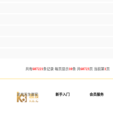
共有
607221
条记录 每页显示
10
条 共
60723
页 当前第
1
页 
凯发天生赢家
新手入门
会员服务