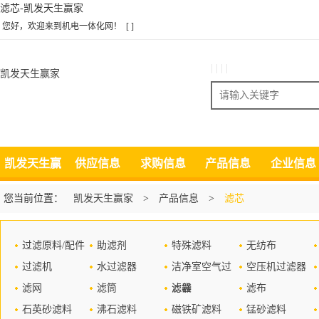
滤芯-凯发天生赢家
您好，欢迎来到机电一体化网！
[ ]
| | | |
凯发天生赢家
搜索
凯发天生赢
供应信息
求购信息
产品信息
企业信息
家
您当前位置：
凯发天生赢家
>
产品信息
>
滤芯
过滤原料/配件
助滤剂
特殊滤料
无纺布
过滤机
水过滤器
洁净室空气过
空压机过滤器
滤网
滤筒
滤器
滤袋
滤布
石英砂滤料
沸石滤料
磁铁矿滤料
锰砂滤料