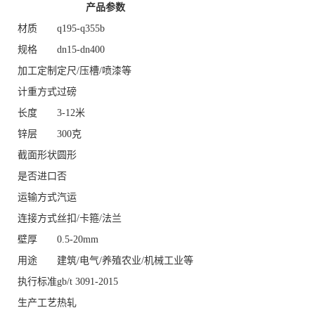
产品参数
材质
q195-q355b
规格
dn15-dn400
加工定制
定尺/压槽/喷漆等
计重方式
过磅
长度
3-12米
锌层
300克
截面形状
圆形
是否进口
否
运输方式
汽运
连接方式
丝扣/卡箍/法兰
壁厚
0.5-20mm
用途
建筑/电气/养殖农业/机械工业等
执行标准
gb/t 3091-2015
生产工艺
热轧