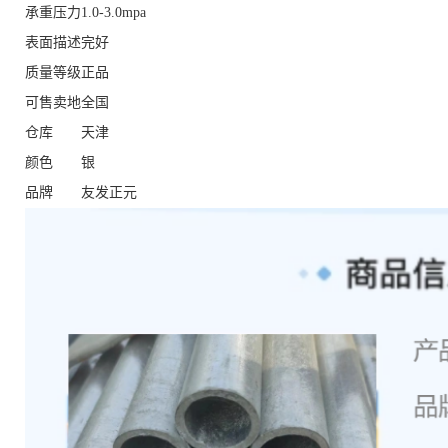
承重压力
1.0-3.0mpa
表面描述
完好
质量等级
正品
可售卖地
全国
仓库
天津
颜色
银
品牌
友发正元