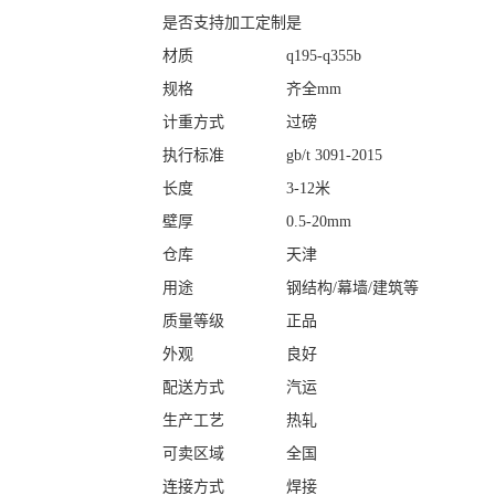
是否支持加工定制
是
材质
q195-q355b
规格
齐全mm
计重方式
过磅
执行标准
gb/t 3091-2015
长度
3-12米
壁厚
0.5-20mm
仓库
天津
用途
钢结构/幕墙/建筑等
质量等级
正品
外观
良好
配送方式
汽运
生产工艺
热轧
可卖区域
全国
连接方式
焊接