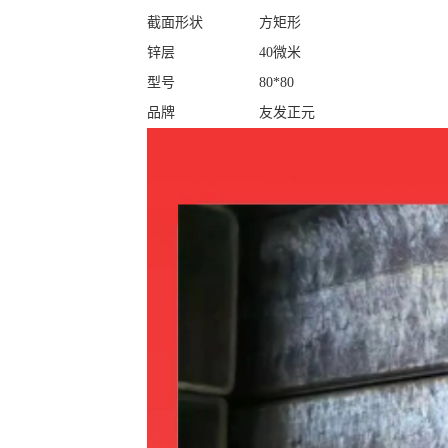
截面形状
方矩形
锌层
40微米
型号
80*80
品牌
友发正元