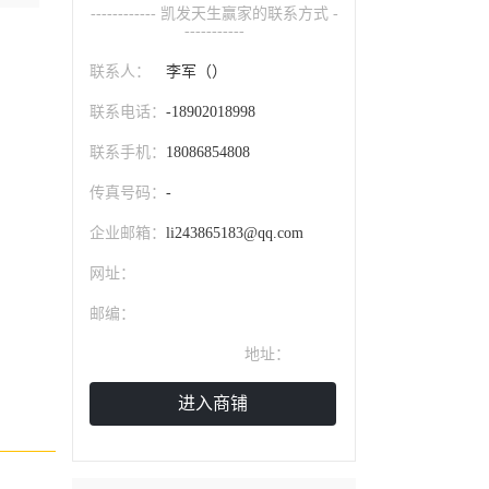
------------ 凯发天生赢家的联系方式 -
-----------
联系人：
李军（）
联系电话：
-18902018998
联系手机：
18086854808
传真号码：
-
企业邮箱：
li243865183@qq.com
网址：
邮编：
天津西青区
地址：
进入商铺