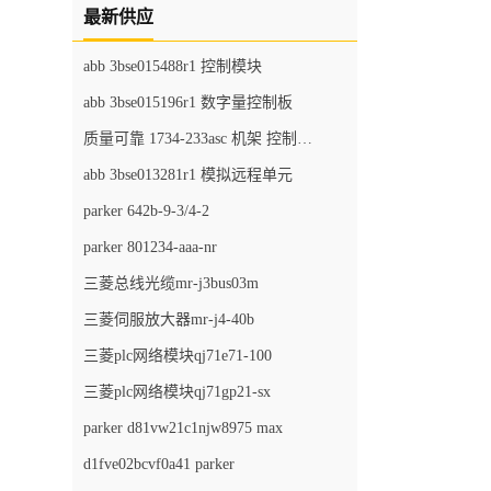
最新供应
abb 3bse015488r1 控制模块
abb 3bse015196r1 数字量控制板
质量可靠 1734-233asc 机架 控制器模块
abb 3bse013281r1 模拟远程单元
parker 642b-9-3/4-2
parker 801234-aaa-nr
三菱总线光缆mr-j3bus03m
三菱伺服放大器mr-j4-40b
三菱plc网络模块qj71e71-100
三菱plc网络模块qj71gp21-sx
parker d81vw21c1njw8975 max
d1fve02bcvf0a41 parker