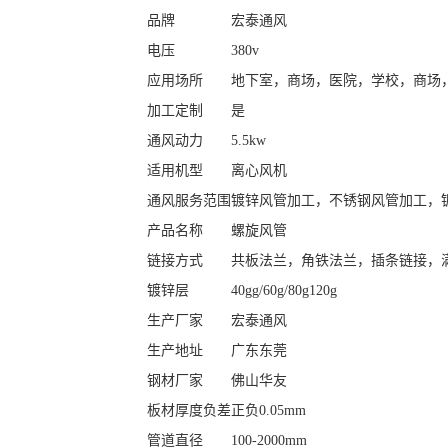
品牌
宏泰通风
电压
380v
应用场所
地下室，商场，医院，学校，商场
加工定制
是
通风动力
5.5kw
适用机型
离心风机
通风服务范围
镀锌风管加工，不锈钢风管加工，
产品名称
螺旋风管
链接方式
共板法兰，角铁法兰，插条链接，
镀锌层
40gg/60g/80g120g
生产厂家
宏泰通风
生产地址
广东东莞
钢材厂家
佛山华友
板材厚度负差
正负0.05mm
管道直径
100-2000mm