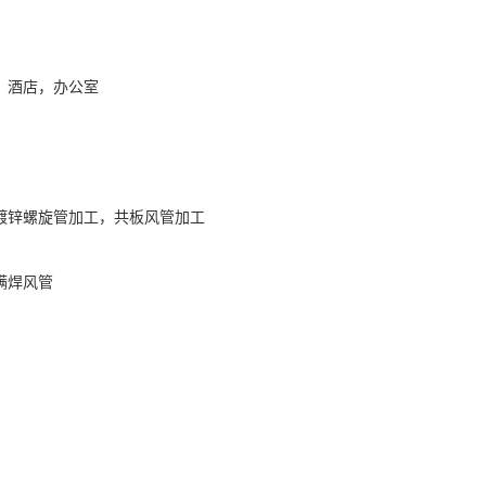
，酒店，办公室
镀锌螺旋管加工，共板风管加工
满焊风管