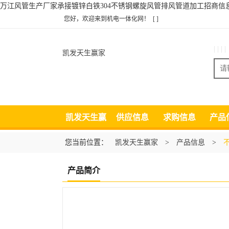
万江风管生产厂家承接镀锌白铁304不锈钢螺旋风管排风管道加工招商信
您好，欢迎来到机电一体化网！
[ ]
| | | |
凯发天生赢家
凯发天生赢
供应信息
求购信息
产品
家
您当前位置：
凯发天生赢家
>
产品信息
>
产品简介