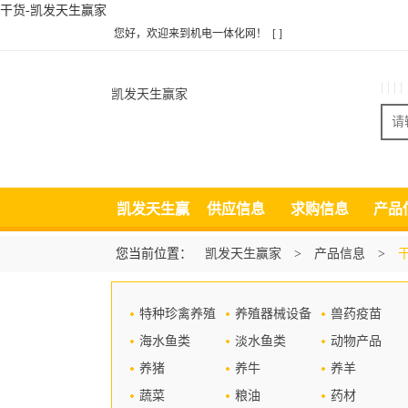
干货-凯发天生赢家
您好，欢迎来到机电一体化网！
[ ]
| | | |
凯发天生赢家
凯发天生赢
供应信息
求购信息
产品
家
您当前位置：
凯发天生赢家
>
产品信息
>
特种珍禽养殖
养殖器械设备
兽药疫苗
海水鱼类
淡水鱼类
动物产品
养猪
养牛
养羊
蔬菜
粮油
药材