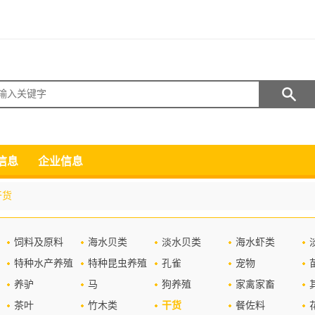
搜索
信息
企业信息
干货
饲料及原料
海水贝类
淡水贝类
海水虾类
特种水产养殖
特种昆虫养殖
孔雀
宠物
养驴
马
狗养殖
家禽家畜
茶叶
竹木类
干货
餐佐料