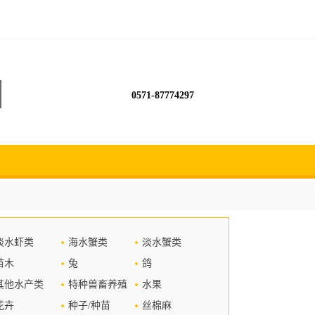
0571-87774297
淡水虾类
海水蟹类
淡水蟹类
苗木
兔
鸽
其他水产类
特种兽畜养殖
水果
花卉
种子/种苗
丝棉麻