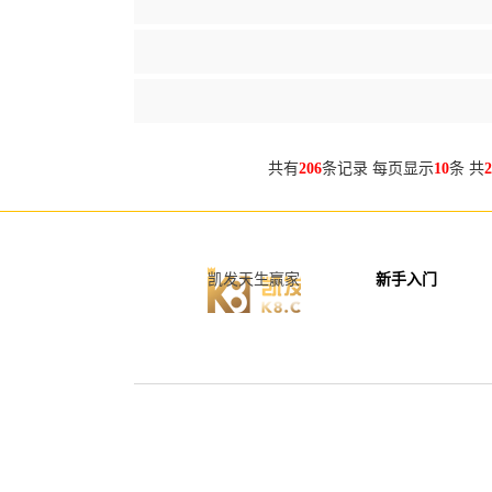
共有
206
条记录 每页显示
10
条 共
2
凯发天生赢家
新手入门