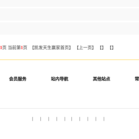
1
页 当前第
1
页 【凯发天生赢家首页】 【上一页】 【】 【】
会员服务
站内导航
其他站点
常
丨 丨 丨 丨 丨 丨 丨 丨 丨 丨