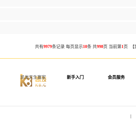
共有
9979
条记录 每页显示
10
条 共
998
页 当前第
1
页 【
凯发天生赢家
新手入门
会员服务
丨 