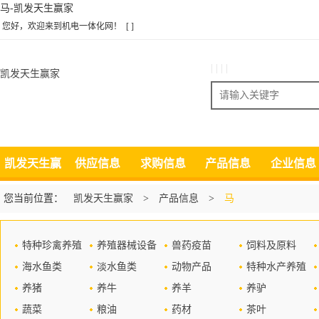
马-凯发天生赢家
您好，欢迎来到机电一体化网！
[ ]
| | | |
凯发天生赢家
搜索
凯发天生赢
供应信息
求购信息
产品信息
企业信息
家
您当前位置：
凯发天生赢家
>
产品信息
>
马
特种珍禽养殖
养殖器械设备
兽药疫苗
饲料及原料
海水鱼类
淡水鱼类
动物产品
特种水产养殖
养猪
养牛
养羊
养驴
蔬菜
粮油
药材
茶叶