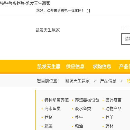
特种兽畜养殖-凯发天生赢家
您好，欢迎来到机电一体化网！
[ ]
| | | |
凯发天生赢家
凯发天生赢
供应信息
求购信息
产品
家
您当前位置：
凯发天生赢家
>
产品信息
>
特种珍禽养殖
养殖器械设备
兽药疫苗
海水鱼类
淡水鱼类
动物产品
养猪
养牛
养羊
蔬菜
粮油
药材