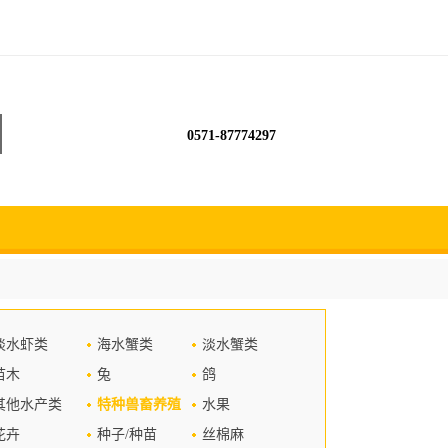
0571-87774297
淡水虾类
海水蟹类
淡水蟹类
苗木
兔
鸽
其他水产类
特种兽畜养殖
水果
花卉
种子/种苗
丝棉麻