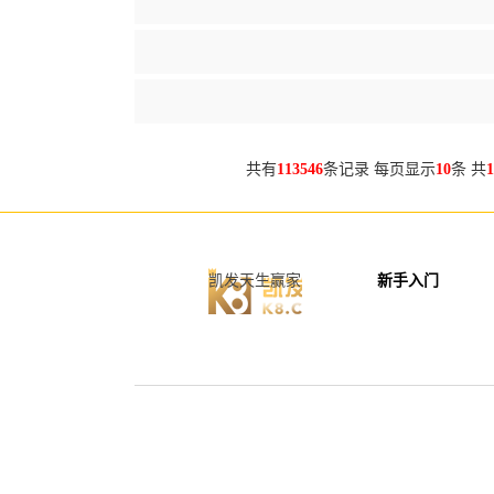
共有
113546
条记录 每页显示
10
条 共
1
凯发天生赢家
新手入门