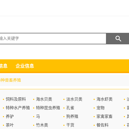
搜索
信息
企业信息
特种兽畜养殖
饲料及原料
海水贝类
淡水贝类
海水虾类
特种水产养殖
特种昆虫养殖
孔雀
宠物
养驴
马
狗养殖
家禽家畜
茶叶
竹木类
干货
餐佐料