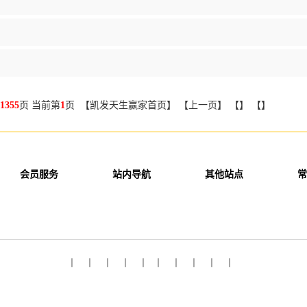
1355
页 当前第
1
页 【凯发天生赢家首页】 【上一页】 【】 【】
会员服务
站内导航
其他站点
常
丨 丨 丨 丨 丨 丨 丨 丨 丨 丨