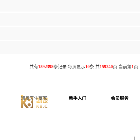
共有
1592398
条记录 每页显示
10
条 共
159240
页 当前第
1
页
凯发天生赢家
新手入门
会员服务
丨 