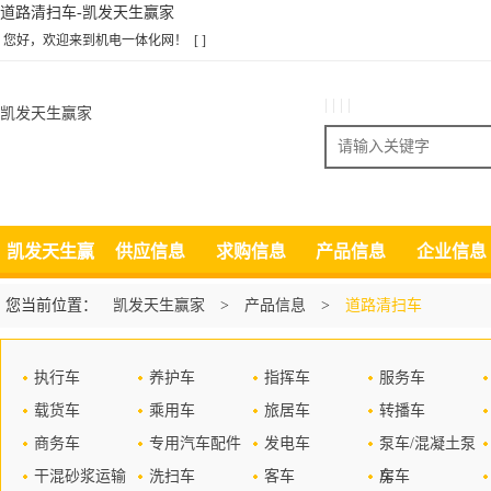
道路清扫车-凯发天生赢家
您好，欢迎来到机电一体化网！
[ ]
| | | |
凯发天生赢家
搜索
凯发天生赢
供应信息
求购信息
产品信息
企业信息
家
您当前位置：
凯发天生赢家
>
产品信息
>
道路清扫车
执行车
养护车
指挥车
服务车
载货车
乘用车
旅居车
转播车
商务车
专用汽车配件
发电车
泵车/混凝土泵
干混砂浆运输
洗扫车
客车
车
房车