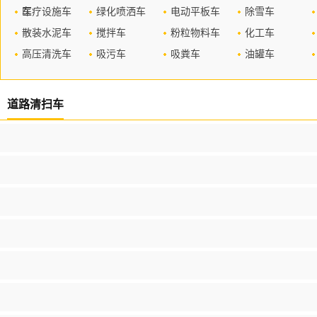
车
医疗设施车
绿化喷洒车
电动平板车
除雪车
散装水泥车
搅拌车
粉粒物料车
化工车
高压清洗车
吸污车
吸粪车
油罐车
道路清扫车