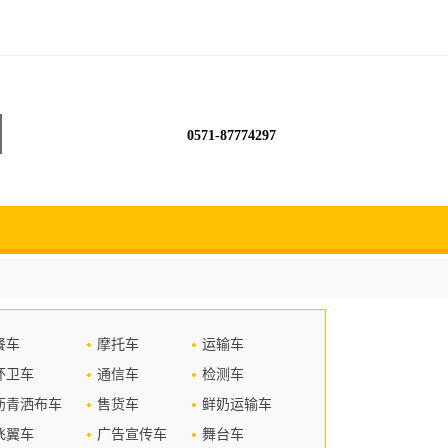
0571-87774297
餐车
摩托车
运输车
环卫车
通信车
检测车
沥青洒布车
售货车
鲜奶运输车
飞翼车
广告宣传车
舞台车