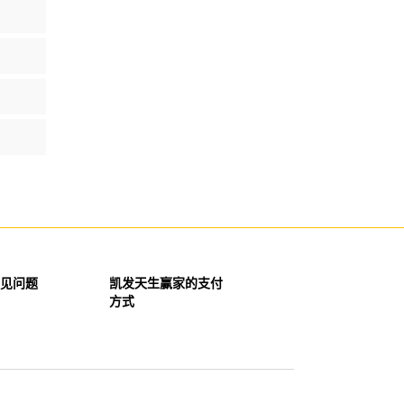
见问题
凯发天生赢家的支付
方式