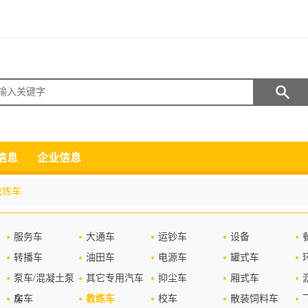
搜索
信息
企业信息
教练车
服务车
大通车
运钞车
设备
转播车
油田车
电源车
罐式车
泵车/混凝土泵
其它专用汽车
抑尘车
厢式车
车
房车
教练车
校车
散装饲料车