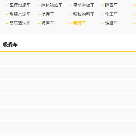
车
医疗设施车
绿化喷洒车
电动平板车
除雪车
散装水泥车
搅拌车
粉粒物料车
化工车
高压清洗车
吸污车
吸粪车
油罐车
吸粪车