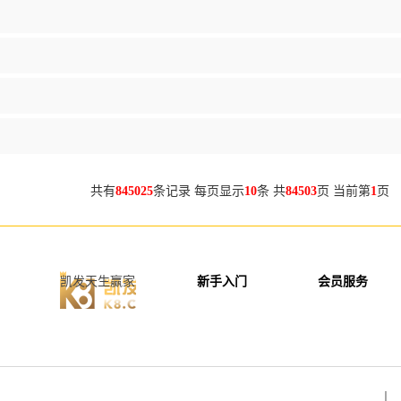
共有
845025
条记录 每页显示
10
条 共
84503
页 当前第
1
页 
凯发天生赢家
新手入门
会员服务
丨 