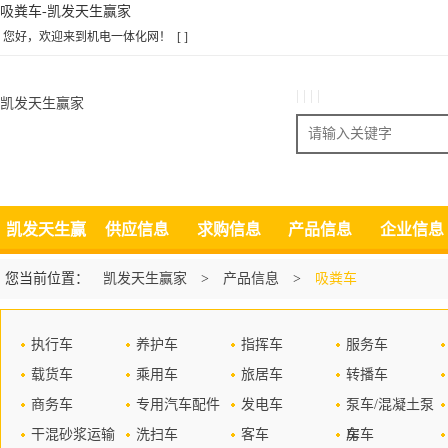
吸粪车-凯发天生赢家
您好，欢迎来到机电一体化网！
[ ]
| | | |
凯发天生赢家
搜索
凯发天生赢
供应信息
求购信息
产品信息
企业信息
家
您当前位置：
凯发天生赢家
>
产品信息
>
吸粪车
执行车
养护车
指挥车
服务车
载货车
乘用车
旅居车
转播车
商务车
专用汽车配件
发电车
泵车/混凝土泵
干混砂浆运输
洗扫车
客车
车
房车