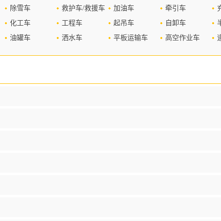
除雪车
救护车/救援车
加油车
牵引车
化工车
工程车
起吊车
自卸车
油罐车
洒水车
平板运输车
高空作业车