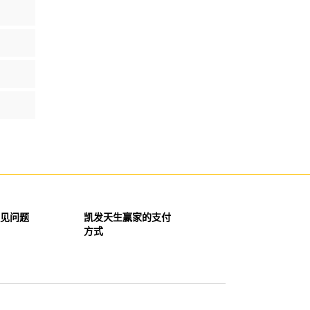
见问题
凯发天生赢家的支付
方式