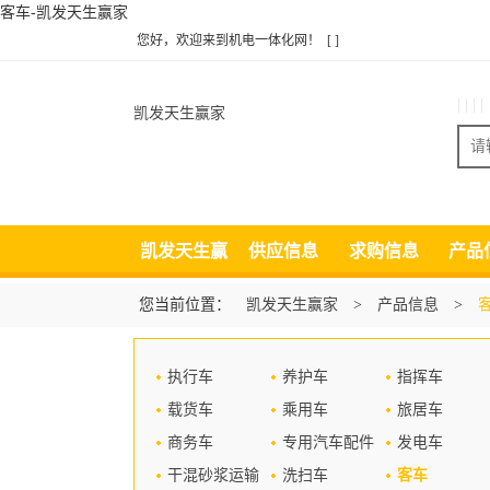
客车-凯发天生赢家
您好，欢迎来到机电一体化网！
[ ]
| | | |
凯发天生赢家
凯发天生赢
供应信息
求购信息
产品
家
您当前位置：
凯发天生赢家
>
产品信息
>
执行车
养护车
指挥车
载货车
乘用车
旅居车
商务车
专用汽车配件
发电车
干混砂浆运输
洗扫车
客车