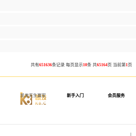
共有
651636
条记录 每页显示
10
条 共
65164
页 当前第
1
页 
凯发天生赢家
新手入门
会员服务
丨 