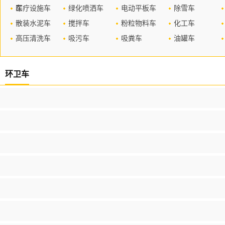
车
医疗设施车
绿化喷洒车
电动平板车
除雪车
散装水泥车
搅拌车
粉粒物料车
化工车
高压清洗车
吸污车
吸粪车
油罐车
环卫车