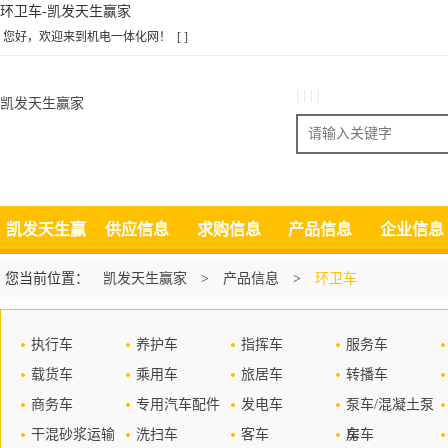
环卫车-凯发天生赢家
您好，欢迎来到机电一体化网！
[ ]
| | | |
凯发天生赢家
搜索
凯发天生赢
供应信息
求购信息
产品信息
企业信息
家
您当前位置：
凯发天生赢家
>
产品信息
>
环卫车
执行车
养护车
指挥车
服务车
载货车
乘用车
旅居车
转播车
商务车
专用汽车配件
发电车
泵车/混凝土泵
干混砂浆运输
洗扫车
客车
车
房车