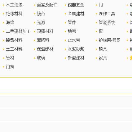
木工油漆
面盆及配件
仪器
门窗五金
门
绝缘材料
镜台
金属建材
匠作工具
海绵
光源
管件
管道系统
二手建材加工
顶篷材料
地毯
窗
设备
装饰材料
灌浆料
止水带
护栏网/筛网
土工材料
保温建材
水泥砂浆
锁具
管材
玻璃
新型建材
家具
门窗