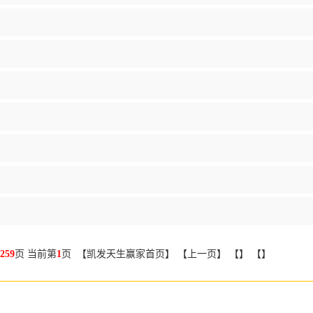
259
页 当前第
1
页 【凯发天生赢家首页】 【上一页】 【】 【】