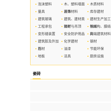
泡沫塑料
木、塑料墙面
木质材料
量具
装饰材料
沥青
库存建材
建筑玻璃
建筑、建材类
建材生产加工
工程承包
管材
隔断与吊顶
机械
钢结构、膜结
变形缝装置
安全防护用品
构
高端建筑材料
建筑胶及外加
化学建材
钢材
剂
石材
油漆
节能环保
地板
洁具
厨房设施
瓷砖