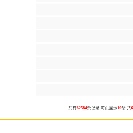
共有
62584
条记录 每页显示
10
条 共
6