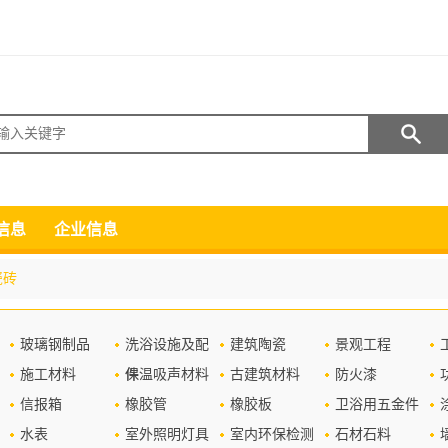
搜索
信息
企业信息
瓷砖
玻璃钢制品
洗浴设施及配
建筑陶瓷
景观工程
施工材料
件
保温吸声材料
古建筑材料
防火漆
信报箱
橡胶管
橡胶板
卫浴用五金件
水表
室外照明灯具
室内环保检测
石材石料