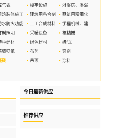
煤气表
楼宇设施
淋浴房、淋浴
建筑装修施工
建筑用粘合剂
器
建筑用精细化
防水防火功能
土工合成材料
学品
工程机械、建
材料
常规照明
采暖设备
筑机械
不动产
特种建材
绿色建材
砖/瓦
幕墙壁纸
布艺
窗帘
瓷砖
吊顶
涂料
今日最新供应
推荐供应