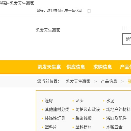
瓷砖-凯发天生赢家
您好，欢迎来到机电一体化网！
[ ]
| | | |
凯发天生赢家
凯发天生赢
供应信息
求购信息
产品
家
您当前位置：
凯发天生赢家
>
产品信息
>
篷房
龙头
水泥
其他建材分类
防护及市政设
场地户外材料
装饰性灯具
施
装饰线板
浴缸及配件
塑料片
塑料建材
水暖五金