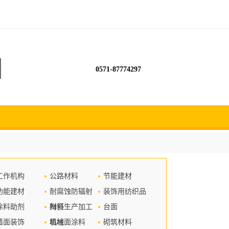
0571-87774297
工作机构
公路材料
节能建材
功能建材
耐腐蚀防辐射
装饰用纺织品
涂料助剂
材料
陶瓷生产加工
台面
墙面装饰
机械
墙地面涂料
砌筑材料