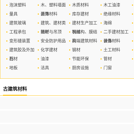
泡沫塑料
木、塑料墙面
木质材料
木工油漆
量具
装饰材料
沥青
库存建材
绝缘材料
建筑玻璃
建筑、建材类
建材生产加工
海绵
工程承包
管材
隔断与吊顶
机械
钢结构、膜结
二手建材加工
变形缝装置
安全防护用品
构
高端建筑材料
设备
装饰材料
建筑胶及外加
化学建材
钢材
土工材料
剂
石材
油漆
节能环保
管材
地板
洁具
厨房设施
门窗
古建筑材料