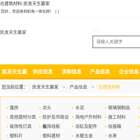
古建筑材料-凯发天生赢家
您好，欢迎来到机电一体化网！
[ ]
| | | |
凯发天生赢家
搜索
凯发天生赢
供应信息
求购信息
产品信息
企业信息
家
您当前位置：
凯发天生赢家
>
产品信息
>
古建筑材料
篷房
龙头
水泥
玻璃钢制品
其他建材分类
防护及市政设
场地户外材料
施工材料
装饰性灯具
施
装饰线板
浴缸及配件
信报箱
塑料片
塑料建材
水暖五金
水表