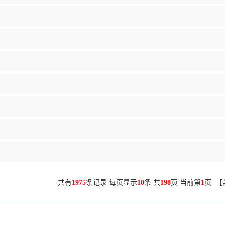
共有
1975
条记录 每页显示
10
条 共
198
页 当前第
1
页 【