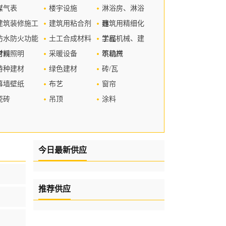
煤气表
楼宇设施
淋浴房、淋浴
建筑装修施工
建筑用粘合剂
器
建筑用精细化
防水防火功能
土工合成材料
学品
工程机械、建
材料
常规照明
采暖设备
筑机械
不动产
特种建材
绿色建材
砖/瓦
幕墙壁纸
布艺
窗帘
瓷砖
吊顶
涂料
今日最新供应
推荐供应