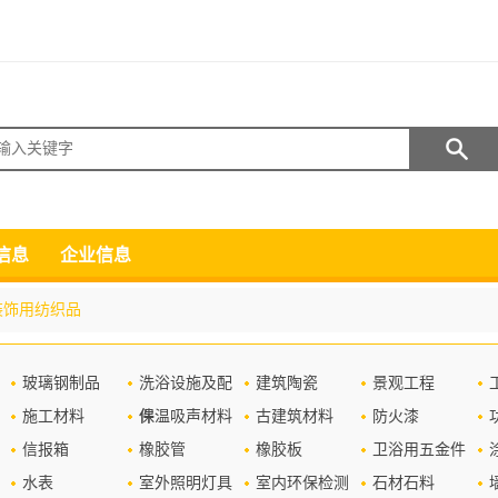
搜索
信息
企业信息
装饰用纺织品
玻璃钢制品
洗浴设施及配
建筑陶瓷
景观工程
施工材料
件
保温吸声材料
古建筑材料
防火漆
信报箱
橡胶管
橡胶板
卫浴用五金件
水表
室外照明灯具
室内环保检测
石材石料