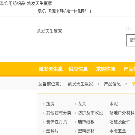
装饰用纺织品-凯发天生赢家
您好，欢迎来到机电一体化网！
[ ]
| | | |
凯发天生赢家
凯发天生赢
供应信息
求购信息
产品
家
您当前位置：
凯发天生赢家
>
产品信息
>
篷房
龙头
水泥
其他建材分类
防护及市政设
场地户外材料
装饰性灯具
施
装饰线板
浴缸及配件
塑料片
塑料建材
水暖五金