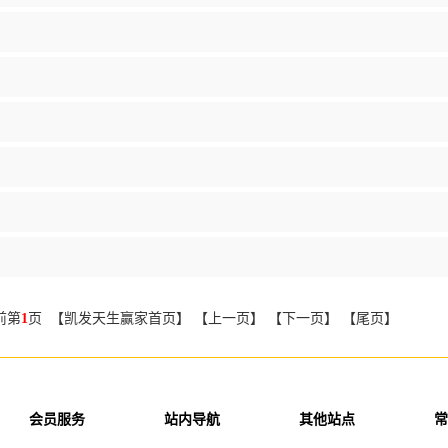
前第
1
页 【凯发天生赢家首页】 【上一页】 【下一页】 【尾页】
会员服务
站内导航
其他站点
常