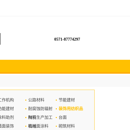
0571-87774297
工作机构
公路材料
节能建材
功能建材
耐腐蚀防辐射
装饰用纺织品
涂料助剂
材料
陶瓷生产加工
台面
墙面装饰
机械
墙地面涂料
砌筑材料