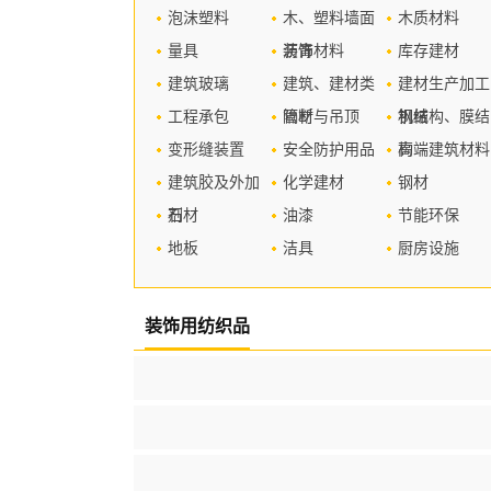
泡沫塑料
木、塑料墙面
木质材料
量具
装饰材料
沥青
库存建材
建筑玻璃
建筑、建材类
建材生产加工
工程承包
管材
隔断与吊顶
机械
钢结构、膜结
变形缝装置
安全防护用品
构
高端建筑材料
建筑胶及外加
化学建材
钢材
剂
石材
油漆
节能环保
地板
洁具
厨房设施
装饰用纺织品