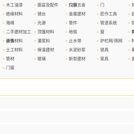
木工油漆
面盆及配件
仪器
门窗五金
门
绝缘材料
镜台
金属建材
匠作工具
海绵
光源
管件
管道系统
二手建材加工
顶篷材料
地毯
窗
设备
装饰材料
灌浆料
止水带
护栏网/筛网
土工材料
保温建材
水泥砂浆
锁具
管材
玻璃
新型建材
家具
门窗