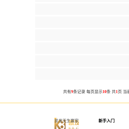
共有
9
条记录 每页显示
10
条 共
1
页 当
凯发天生赢家
新手入门