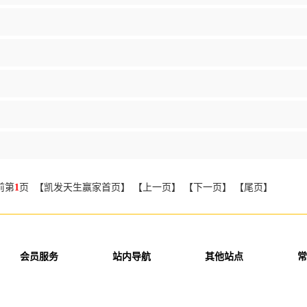
前第
1
页 【凯发天生赢家首页】 【上一页】 【下一页】 【尾页】
会员服务
站内导航
其他站点
常