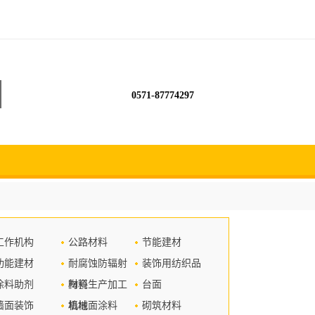
0571-87774297
工作机构
公路材料
节能建材
功能建材
耐腐蚀防辐射
装饰用纺织品
涂料助剂
材料
陶瓷生产加工
台面
墙面装饰
机械
墙地面涂料
砌筑材料