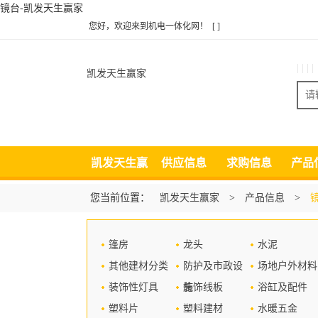
镜台-凯发天生赢家
您好，欢迎来到机电一体化网！
[ ]
| | | |
凯发天生赢家
凯发天生赢
供应信息
求购信息
产品
家
您当前位置：
凯发天生赢家
>
产品信息
>
篷房
龙头
水泥
其他建材分类
防护及市政设
场地户外材料
装饰性灯具
施
装饰线板
浴缸及配件
塑料片
塑料建材
水暖五金