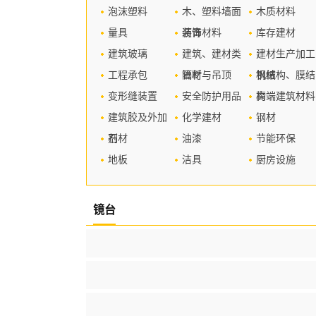
泡沫塑料
木、塑料墙面
木质材料
量具
装饰材料
沥青
库存建材
建筑玻璃
建筑、建材类
建材生产加工
工程承包
管材
隔断与吊顶
机械
钢结构、膜结
变形缝装置
安全防护用品
构
高端建筑材料
建筑胶及外加
化学建材
钢材
剂
石材
油漆
节能环保
地板
洁具
厨房设施
镜台