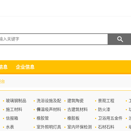
搜索
信息
企业信息
镜台
玻璃钢制品
洗浴设施及配
建筑陶瓷
景观工程
施工材料
件
保温吸声材料
古建筑材料
防火漆
信报箱
橡胶管
橡胶板
卫浴用五金件
水表
室外照明灯具
室内环保检测
石材石料