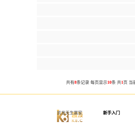
共有
8
条记录 每页显示
10
条 共
1
页 当
凯发天生赢家
新手入门