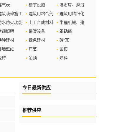
煤气表
楼宇设施
淋浴房、淋浴
建筑装修施工
建筑用粘合剂
器
建筑用精细化
防水防火功能
土工合成材料
学品
工程机械、建
材料
常规照明
采暖设备
筑机械
不动产
特种建材
绿色建材
砖/瓦
幕墙壁纸
布艺
窗帘
瓷砖
吊顶
涂料
今日最新供应
推荐供应