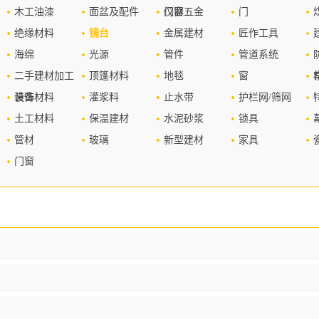
木工油漆
面盆及配件
仪器
门窗五金
门
绝缘材料
镜台
金属建材
匠作工具
海绵
光源
管件
管道系统
二手建材加工
顶篷材料
地毯
窗
设备
装饰材料
灌浆料
止水带
护栏网/筛网
土工材料
保温建材
水泥砂浆
锁具
管材
玻璃
新型建材
家具
门窗