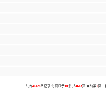
共有
46128
条记录 每页显示
10
条 共
4613
页 当前第
1
页 