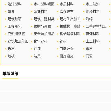
泡沫塑料
木、塑料墙面
木质材料
木工油漆
量具
装饰材料
沥青
库存建材
绝缘材料
建筑玻璃
建筑、建材类
建材生产加工
海绵
工程承包
管材
隔断与吊顶
机械
钢结构、膜结
二手建材加工
变形缝装置
安全防护用品
构
高端建筑材料
设备
装饰材料
建筑胶及外加
化学建材
钢材
土工材料
剂
石材
油漆
节能环保
管材
地板
洁具
厨房设施
门窗
幕墙壁纸