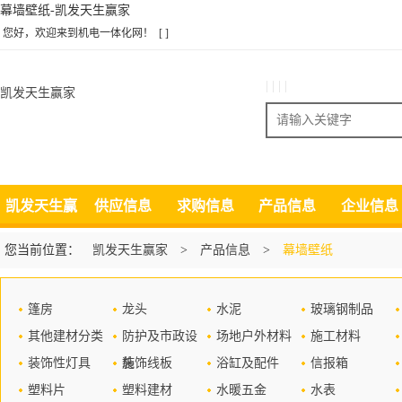
幕墙壁纸-凯发天生赢家
您好，欢迎来到机电一体化网！
[ ]
| | | |
凯发天生赢家
搜索
凯发天生赢
供应信息
求购信息
产品信息
企业信息
家
您当前位置：
凯发天生赢家
>
产品信息
>
幕墙壁纸
篷房
龙头
水泥
玻璃钢制品
其他建材分类
防护及市政设
场地户外材料
施工材料
装饰性灯具
施
装饰线板
浴缸及配件
信报箱
塑料片
塑料建材
水暖五金
水表