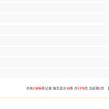
共有
13696
条记录 每页显示
10
条 共
1370
页 当前第
1
页 