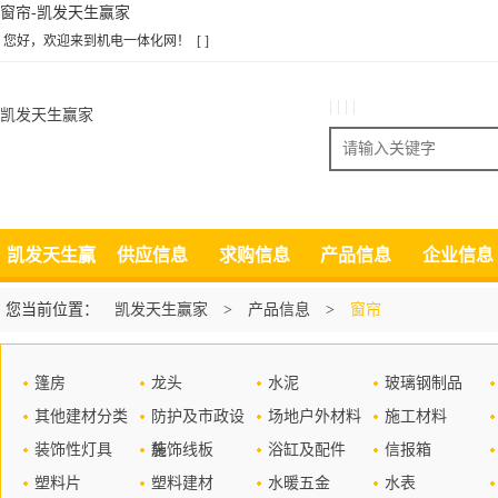
窗帘-凯发天生赢家
您好，欢迎来到机电一体化网！
[ ]
| | | |
凯发天生赢家
搜索
凯发天生赢
供应信息
求购信息
产品信息
企业信息
家
您当前位置：
凯发天生赢家
>
产品信息
>
窗帘
篷房
龙头
水泥
玻璃钢制品
其他建材分类
防护及市政设
场地户外材料
施工材料
装饰性灯具
施
装饰线板
浴缸及配件
信报箱
塑料片
塑料建材
水暖五金
水表