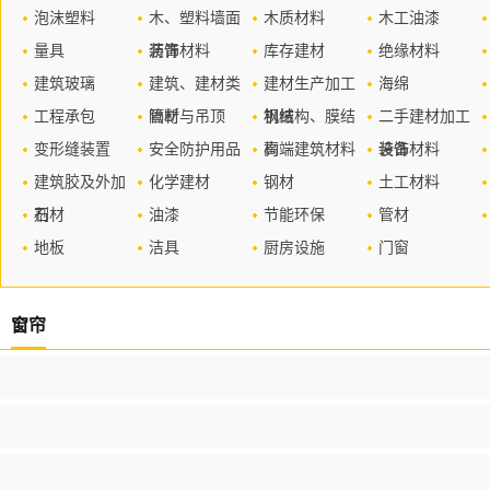
泡沫塑料
木、塑料墙面
木质材料
木工油漆
量具
装饰材料
沥青
库存建材
绝缘材料
建筑玻璃
建筑、建材类
建材生产加工
海绵
工程承包
管材
隔断与吊顶
机械
钢结构、膜结
二手建材加工
变形缝装置
安全防护用品
构
高端建筑材料
设备
装饰材料
建筑胶及外加
化学建材
钢材
土工材料
剂
石材
油漆
节能环保
管材
地板
洁具
厨房设施
门窗
窗帘