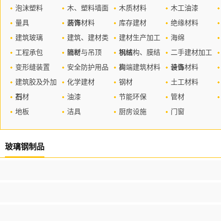
泡沫塑料
木、塑料墙面
木质材料
木工油漆
量具
装饰材料
沥青
库存建材
绝缘材料
建筑玻璃
建筑、建材类
建材生产加工
海绵
工程承包
管材
隔断与吊顶
机械
钢结构、膜结
二手建材加工
变形缝装置
安全防护用品
构
高端建筑材料
设备
装饰材料
建筑胶及外加
化学建材
钢材
土工材料
剂
石材
油漆
节能环保
管材
地板
洁具
厨房设施
门窗
玻璃钢制品