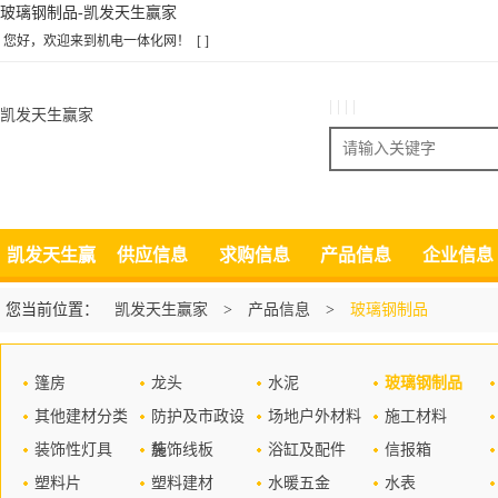
玻璃钢制品-凯发天生赢家
您好，欢迎来到机电一体化网！
[ ]
| | | |
凯发天生赢家
搜索
凯发天生赢
供应信息
求购信息
产品信息
企业信息
家
您当前位置：
凯发天生赢家
>
产品信息
>
玻璃钢制品
篷房
龙头
水泥
玻璃钢制品
其他建材分类
防护及市政设
场地户外材料
施工材料
装饰性灯具
施
装饰线板
浴缸及配件
信报箱
塑料片
塑料建材
水暖五金
水表