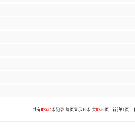
共有
87554
条记录 每页显示
10
条 共
8756
页 当前第
1
页 