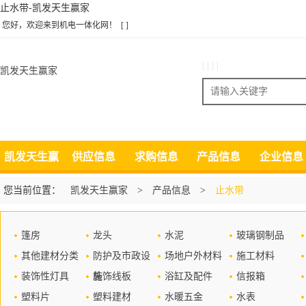
止水带-凯发天生赢家
您好，欢迎来到机电一体化网！
[ ]
| | | |
凯发天生赢家
搜索
凯发天生赢
供应信息
求购信息
产品信息
企业信息
家
您当前位置：
凯发天生赢家
>
产品信息
>
止水带
篷房
龙头
水泥
玻璃钢制品
其他建材分类
防护及市政设
场地户外材料
施工材料
装饰性灯具
施
装饰线板
浴缸及配件
信报箱
塑料片
塑料建材
水暖五金
水表