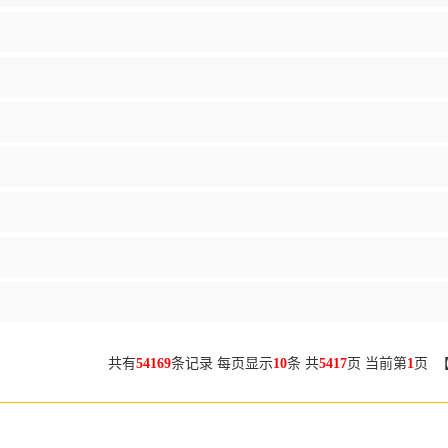
共有
54169
条记录 每页显示
10
条 共
5417
页 当前第
1
页 