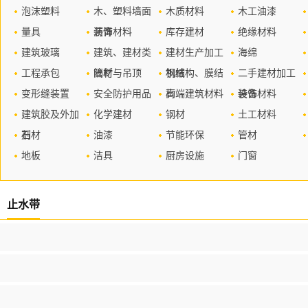
泡沫塑料
木、塑料墙面
木质材料
木工油漆
量具
装饰材料
沥青
库存建材
绝缘材料
建筑玻璃
建筑、建材类
建材生产加工
海绵
工程承包
管材
隔断与吊顶
机械
钢结构、膜结
二手建材加工
变形缝装置
安全防护用品
构
高端建筑材料
设备
装饰材料
建筑胶及外加
化学建材
钢材
土工材料
剂
石材
油漆
节能环保
管材
地板
洁具
厨房设施
门窗
止水带