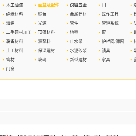
木工油漆
面盆及配件
仪器
门窗五金
门
绝缘材料
镜台
金属建材
匠作工具
海绵
光源
管件
管道系统
二手建材加工
顶篷材料
地毯
窗
设备
装饰材料
灌浆料
止水带
护栏网/筛网
土工材料
保温建材
水泥砂浆
锁具
管材
玻璃
新型建材
家具
门窗