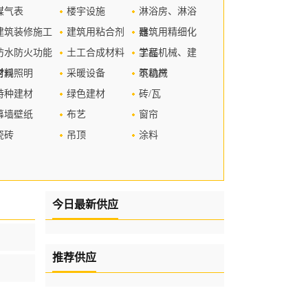
煤气表
楼宇设施
淋浴房、淋浴
建筑装修施工
建筑用粘合剂
器
建筑用精细化
防水防火功能
土工合成材料
学品
工程机械、建
材料
常规照明
采暖设备
筑机械
不动产
特种建材
绿色建材
砖/瓦
幕墙壁纸
布艺
窗帘
瓷砖
吊顶
涂料
今日最新供应
推荐供应