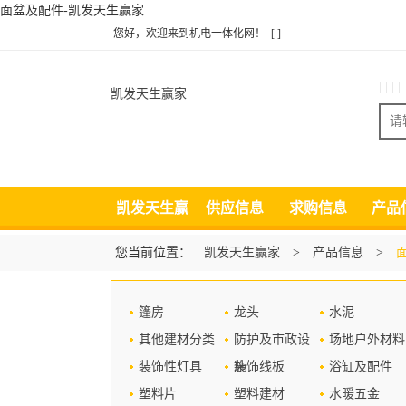
面盆及配件-凯发天生赢家
您好，欢迎来到机电一体化网！
[ ]
| | | |
凯发天生赢家
凯发天生赢
供应信息
求购信息
产品
家
您当前位置：
凯发天生赢家
>
产品信息
>
篷房
龙头
水泥
其他建材分类
防护及市政设
场地户外材料
装饰性灯具
施
装饰线板
浴缸及配件
塑料片
塑料建材
水暖五金