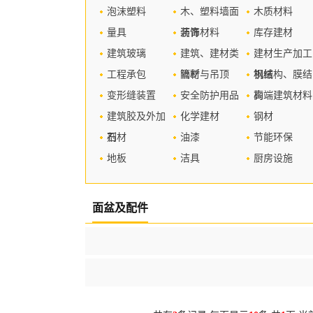
泡沫塑料
木、塑料墙面
木质材料
量具
装饰材料
沥青
库存建材
建筑玻璃
建筑、建材类
建材生产加工
工程承包
管材
隔断与吊顶
机械
钢结构、膜结
变形缝装置
安全防护用品
构
高端建筑材料
建筑胶及外加
化学建材
钢材
剂
石材
油漆
节能环保
地板
洁具
厨房设施
面盆及配件