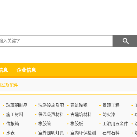
搜索
信息
企业信息
面盆及配件
玻璃钢制品
洗浴设施及配
建筑陶瓷
景观工程
施工材料
件
保温吸声材料
古建筑材料
防火漆
信报箱
橡胶管
橡胶板
卫浴用五金件
水表
室外照明灯具
室内环保检测
石材石料