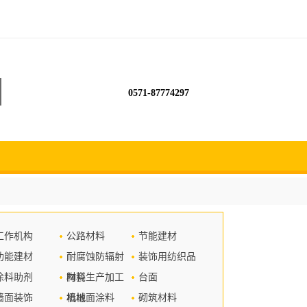
0571-87774297
工作机构
公路材料
节能建材
功能建材
耐腐蚀防辐射
装饰用纺织品
涂料助剂
材料
陶瓷生产加工
台面
墙面装饰
机械
墙地面涂料
砌筑材料