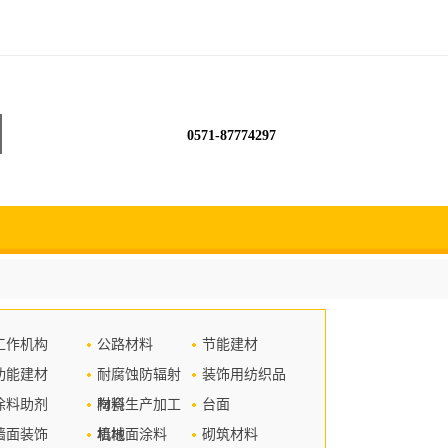
0571-87774297
工作机构
公路材料
节能建材
功能建材
耐腐蚀防辐射
装饰用纺织品
涂料助剂
材料
陶瓷生产加工
台面
墙面装饰
机械
墙地面涂料
砌筑材料