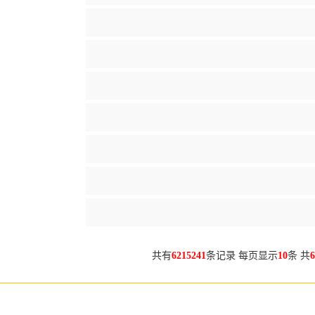
共有
6215241
条记录 每页显示
10
条 共
6