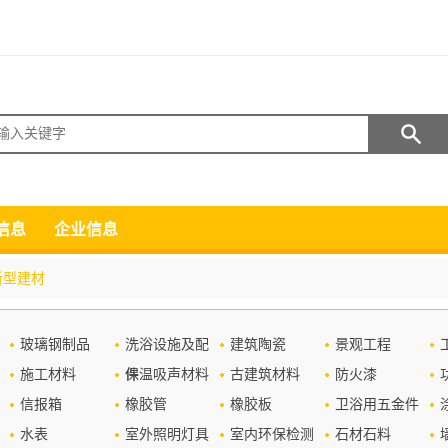
搜索
信息
企业信息
新型建材
玻璃钢制品
洗浴设施及配
建筑陶瓷
景观工程
施工材料
件
保温吸声材料
古建筑材料
防火漆
信报箱
橡胶管
橡胶板
卫浴用五金件
水表
室外照明灯具
室内环保检测
石材石料