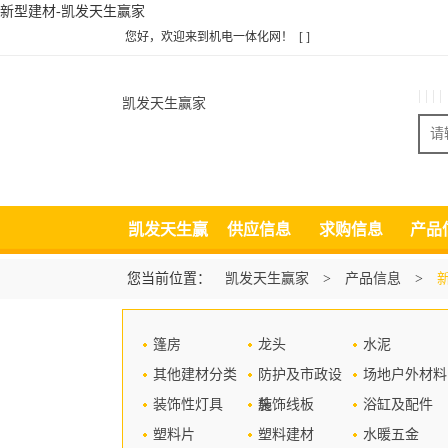
新型建材-凯发天生赢家
您好，欢迎来到机电一体化网！
[ ]
| | | |
凯发天生赢家
凯发天生赢
供应信息
求购信息
产品
家
您当前位置：
凯发天生赢家
>
产品信息
>
篷房
龙头
水泥
其他建材分类
防护及市政设
场地户外材料
装饰性灯具
施
装饰线板
浴缸及配件
塑料片
塑料建材
水暖五金