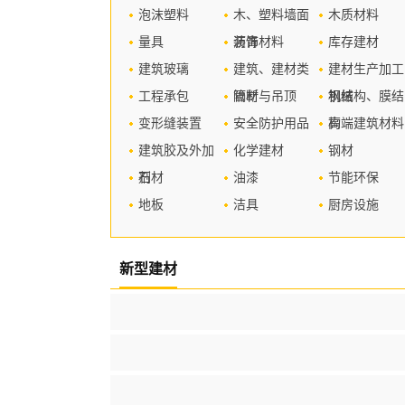
泡沫塑料
木、塑料墙面
木质材料
量具
装饰材料
沥青
库存建材
建筑玻璃
建筑、建材类
建材生产加工
工程承包
管材
隔断与吊顶
机械
钢结构、膜结
变形缝装置
安全防护用品
构
高端建筑材料
建筑胶及外加
化学建材
钢材
剂
石材
油漆
节能环保
地板
洁具
厨房设施
新型建材