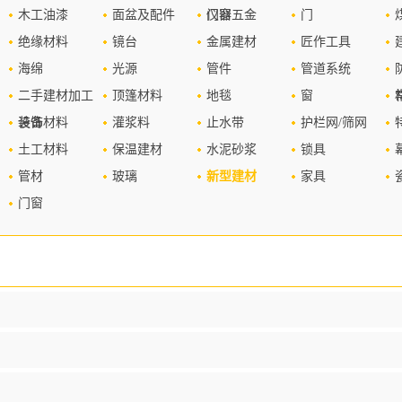
木工油漆
面盆及配件
仪器
门窗五金
门
绝缘材料
镜台
金属建材
匠作工具
海绵
光源
管件
管道系统
二手建材加工
顶篷材料
地毯
窗
设备
装饰材料
灌浆料
止水带
护栏网/筛网
土工材料
保温建材
水泥砂浆
锁具
管材
玻璃
新型建材
家具
门窗