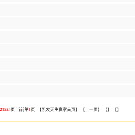
21525
页 当前第
1
页 【凯发天生赢家首页】 【上一页】 【】 【】