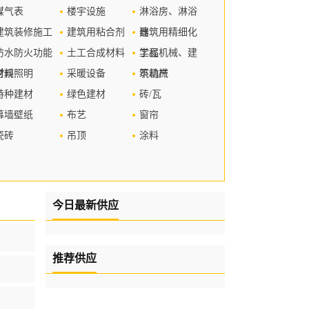
煤气表
楼宇设施
淋浴房、淋浴
建筑装修施工
建筑用粘合剂
器
建筑用精细化
防水防火功能
土工合成材料
学品
工程机械、建
材料
常规照明
采暖设备
筑机械
不动产
特种建材
绿色建材
砖/瓦
幕墙壁纸
布艺
窗帘
瓷砖
吊顶
涂料
今日最新供应
推荐供应