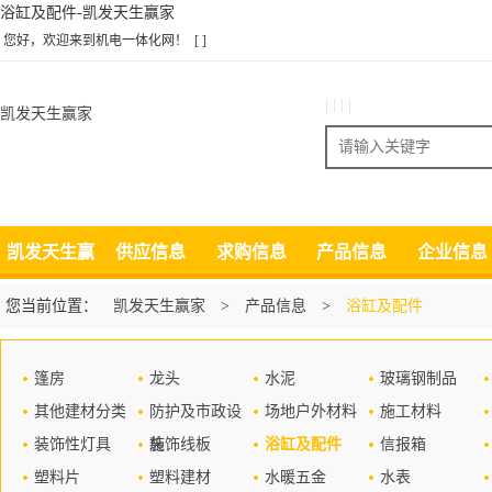
浴缸及配件-凯发天生赢家
您好，欢迎来到机电一体化网！
[ ]
| | | |
凯发天生赢家
搜索
凯发天生赢
供应信息
求购信息
产品信息
企业信息
家
您当前位置：
凯发天生赢家
>
产品信息
>
浴缸及配件
篷房
龙头
水泥
玻璃钢制品
其他建材分类
防护及市政设
场地户外材料
施工材料
装饰性灯具
施
装饰线板
浴缸及配件
信报箱
塑料片
塑料建材
水暖五金
水表