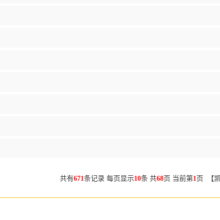
共有
671
条记录 每页显示
10
条 共
68
页 当前第
1
页 【