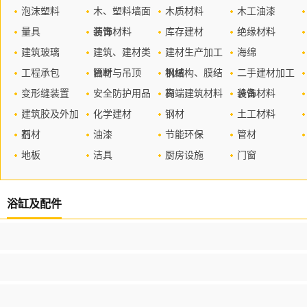
泡沫塑料
木、塑料墙面
木质材料
木工油漆
量具
装饰材料
沥青
库存建材
绝缘材料
建筑玻璃
建筑、建材类
建材生产加工
海绵
工程承包
管材
隔断与吊顶
机械
钢结构、膜结
二手建材加工
变形缝装置
安全防护用品
构
高端建筑材料
设备
装饰材料
建筑胶及外加
化学建材
钢材
土工材料
剂
石材
油漆
节能环保
管材
地板
洁具
厨房设施
门窗
浴缸及配件