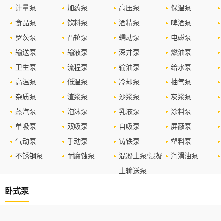
计量泵
加药泵
高压泵
保温泵
食品泵
饮料泵
酒精泵
啤酒泵
罗茨泵
凸轮泵
蠕动泵
电磁泵
输送泵
输液泵
深井泵
燃油泵
卫生泵
流程泵
输油泵
给水泵
高温泵
低温泵
冷却泵
抽气泵
杂质泵
渣浆泵
沙浆泵
灰浆泵
蒸汽泵
泡沫泵
乳液泵
涂料泵
单吸泵
双吸泵
自吸泵
屏蔽泵
气动泵
手动泵
铸铁泵
塑料泵
不锈钢泵
耐腐蚀泵
混凝土泵/混凝
润滑油泵
土输送泵
卧式泵