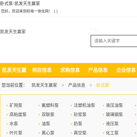
卧式泵-凯发天生赢家
您好，欢迎来到机电一体化网！
[ ]
| | | |
凯发天生赢家
搜索
凯发天生赢
供应信息
求购信息
产品信息
企业信息
家
您当前位置：
凯发天生赢家
>
产品信息
>
卧式泵
矿用泵
氟塑料泵
注塑机油泵
液压油泵
高粘度泵
双联泵
砂浆泵
玻璃钢泵
水泵
油泵
奶泵
液压泵
叶片泵
离心泵
真空泵
化工泵