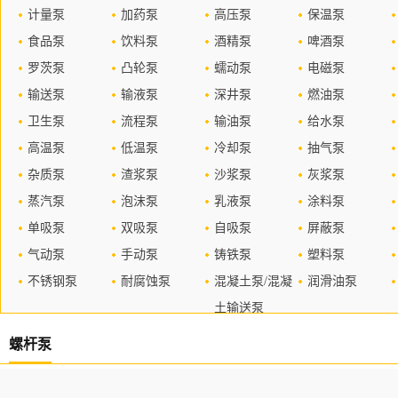
计量泵
加药泵
高压泵
保温泵
食品泵
饮料泵
酒精泵
啤酒泵
罗茨泵
凸轮泵
蠕动泵
电磁泵
输送泵
输液泵
深井泵
燃油泵
卫生泵
流程泵
输油泵
给水泵
高温泵
低温泵
冷却泵
抽气泵
杂质泵
渣浆泵
沙浆泵
灰浆泵
蒸汽泵
泡沫泵
乳液泵
涂料泵
单吸泵
双吸泵
自吸泵
屏蔽泵
气动泵
手动泵
铸铁泵
塑料泵
不锈钢泵
耐腐蚀泵
混凝土泵/混凝
润滑油泵
土输送泵
螺杆泵