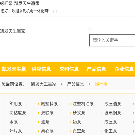
螺杆泵-凯发天生赢家
您好，欢迎来到机电一体化网！
[ ]
| | | |
凯发天生赢家
搜索
凯发天生赢
供应信息
求购信息
产品信息
企业信息
家
您当前位置：
凯发天生赢家
>
产品信息
>
螺杆泵
矿用泵
氟塑料泵
注塑机油泵
液压油泵
高粘度泵
双联泵
砂浆泵
玻璃钢泵
水泵
油泵
奶泵
液压泵
叶片泵
离心泵
真空泵
化工泵