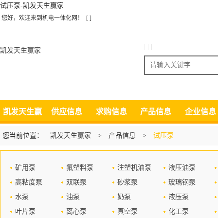
试压泵-凯发天生赢家
您好，欢迎来到机电一体化网！
[ ]
| | | |
凯发天生赢家
搜索
凯发天生赢
供应信息
求购信息
产品信息
企业信息
家
您当前位置：
凯发天生赢家
>
产品信息
>
试压泵
矿用泵
氟塑料泵
注塑机油泵
液压油泵
高粘度泵
双联泵
砂浆泵
玻璃钢泵
水泵
油泵
奶泵
液压泵
叶片泵
离心泵
真空泵
化工泵