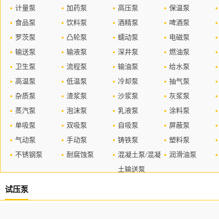
计量泵
加药泵
高压泵
保温泵
食品泵
饮料泵
酒精泵
啤酒泵
罗茨泵
凸轮泵
蠕动泵
电磁泵
输送泵
输液泵
深井泵
燃油泵
卫生泵
流程泵
输油泵
给水泵
高温泵
低温泵
冷却泵
抽气泵
杂质泵
渣浆泵
沙浆泵
灰浆泵
蒸汽泵
泡沫泵
乳液泵
涂料泵
单吸泵
双吸泵
自吸泵
屏蔽泵
气动泵
手动泵
铸铁泵
塑料泵
不锈钢泵
耐腐蚀泵
混凝土泵/混凝
润滑油泵
土输送泵
试压泵