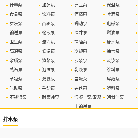
计量泵
加药泵
高压泵
保温泵
食品泵
饮料泵
酒精泵
啤酒泵
罗茨泵
凸轮泵
蠕动泵
电磁泵
输送泵
输液泵
深井泵
燃油泵
卫生泵
流程泵
输油泵
给水泵
高温泵
低温泵
冷却泵
抽气泵
杂质泵
渣浆泵
沙浆泵
灰浆泵
蒸汽泵
泡沫泵
乳液泵
涂料泵
单吸泵
双吸泵
自吸泵
屏蔽泵
气动泵
手动泵
铸铁泵
塑料泵
不锈钢泵
耐腐蚀泵
混凝土泵/混凝
润滑油泵
土输送泵
排水泵