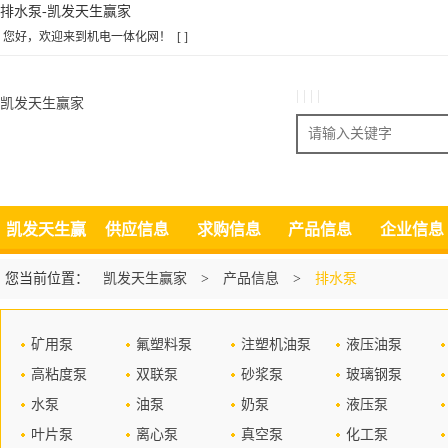
排水泵-凯发天生赢家
您好，欢迎来到机电一体化网！
[ ]
| | | |
凯发天生赢家
搜索
凯发天生赢
供应信息
求购信息
产品信息
企业信息
家
您当前位置：
凯发天生赢家
>
产品信息
>
排水泵
矿用泵
氟塑料泵
注塑机油泵
液压油泵
高粘度泵
双联泵
砂浆泵
玻璃钢泵
水泵
油泵
奶泵
液压泵
叶片泵
离心泵
真空泵
化工泵