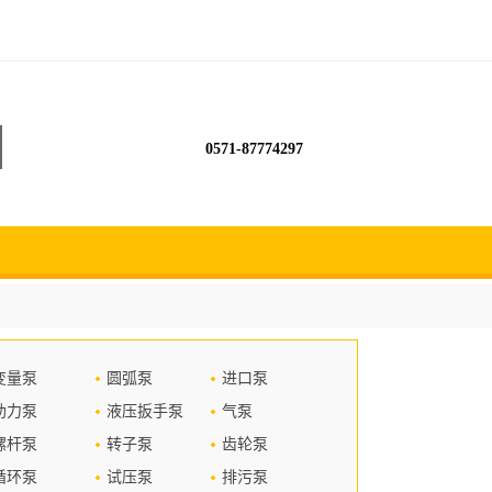
0571-87774297
变量泵
圆弧泵
进口泵
助力泵
液压扳手泵
气泵
螺杆泵
转子泵
齿轮泵
循环泵
试压泵
排污泵