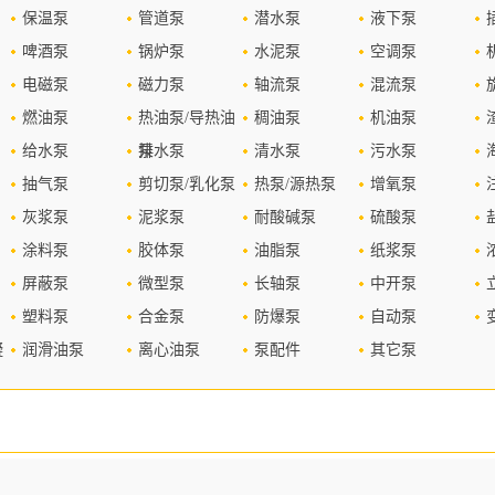
保温泵
管道泵
潜水泵
液下泵
啤酒泵
锅炉泵
水泥泵
空调泵
电磁泵
磁力泵
轴流泵
混流泵
燃油泵
热油泵/导热油
稠油泵
机油泵
给水泵
泵
排水泵
清水泵
污水泵
抽气泵
剪切泵/乳化泵
热泵/源热泵
增氧泵
灰浆泵
泥浆泵
耐酸碱泵
硫酸泵
涂料泵
胶体泵
油脂泵
纸浆泵
屏蔽泵
微型泵
长轴泵
中开泵
塑料泵
合金泵
防爆泵
自动泵
凝
润滑油泵
离心油泵
泵配件
其它泵