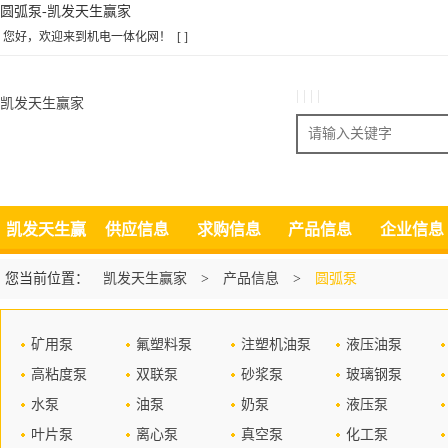
圆弧泵-凯发天生赢家
您好，欢迎来到机电一体化网！
[ ]
| | | |
凯发天生赢家
搜索
凯发天生赢
供应信息
求购信息
产品信息
企业信息
家
您当前位置：
凯发天生赢家
>
产品信息
>
圆弧泵
矿用泵
氟塑料泵
注塑机油泵
液压油泵
高粘度泵
双联泵
砂浆泵
玻璃钢泵
水泵
油泵
奶泵
液压泵
叶片泵
离心泵
真空泵
化工泵