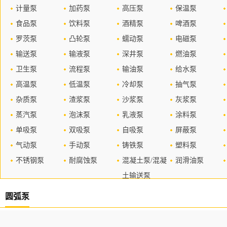
计量泵
加药泵
高压泵
保温泵
食品泵
饮料泵
酒精泵
啤酒泵
罗茨泵
凸轮泵
蠕动泵
电磁泵
输送泵
输液泵
深井泵
燃油泵
卫生泵
流程泵
输油泵
给水泵
高温泵
低温泵
冷却泵
抽气泵
杂质泵
渣浆泵
沙浆泵
灰浆泵
蒸汽泵
泡沫泵
乳液泵
涂料泵
单吸泵
双吸泵
自吸泵
屏蔽泵
气动泵
手动泵
铸铁泵
塑料泵
不锈钢泵
耐腐蚀泵
混凝土泵/混凝
润滑油泵
土输送泵
圆弧泵