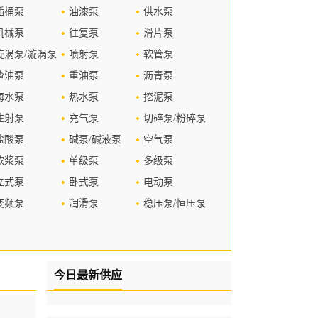
插桶泵
油漆泵
供水泵
机械泵
往复泵
滑片泵
旋涡泵/漩涡泵
喷射泵
软管泵
渣油泵
重油泵
沥青泵
海水泵
热水泵
挖泥泵
注射泵
充气泵
切碎泵/粉碎泵
盐酸泵
碱泵/碱液泵
空气泵
浓浆泵
单级泵
多级泵
立式泵
卧式泵
电动泵
变频泵
润滑泵
稳压泵/恒压泵
今日最新供应