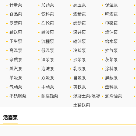
计量泵
加药泵
高压泵
保温泵
食品泵
饮料泵
酒精泵
啤酒泵
罗茨泵
凸轮泵
蠕动泵
电磁泵
输送泵
输液泵
深井泵
燃油泵
卫生泵
流程泵
输油泵
给水泵
高温泵
低温泵
冷却泵
抽气泵
杂质泵
渣浆泵
沙浆泵
灰浆泵
蒸汽泵
泡沫泵
乳液泵
涂料泵
单吸泵
双吸泵
自吸泵
屏蔽泵
气动泵
手动泵
铸铁泵
塑料泵
不锈钢泵
耐腐蚀泵
混凝土泵/混凝
润滑油泵
土输送泵
活塞泵