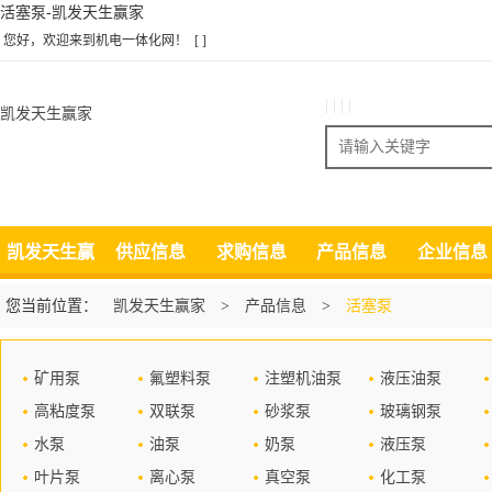
活塞泵-凯发天生赢家
您好，欢迎来到机电一体化网！
[ ]
| | | |
凯发天生赢家
搜索
凯发天生赢
供应信息
求购信息
产品信息
企业信息
家
您当前位置：
凯发天生赢家
>
产品信息
>
活塞泵
矿用泵
氟塑料泵
注塑机油泵
液压油泵
高粘度泵
双联泵
砂浆泵
玻璃钢泵
水泵
油泵
奶泵
液压泵
叶片泵
离心泵
真空泵
化工泵