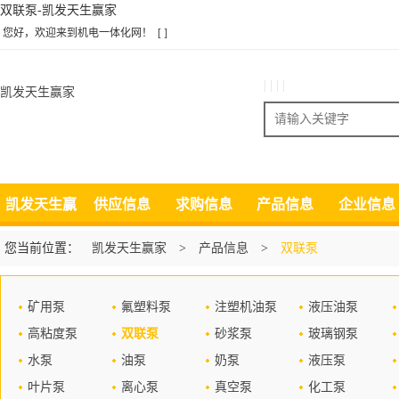
双联泵-凯发天生赢家
您好，欢迎来到机电一体化网！
[ ]
| | | |
凯发天生赢家
搜索
凯发天生赢
供应信息
求购信息
产品信息
企业信息
家
您当前位置：
凯发天生赢家
>
产品信息
>
双联泵
矿用泵
氟塑料泵
注塑机油泵
液压油泵
高粘度泵
双联泵
砂浆泵
玻璃钢泵
水泵
油泵
奶泵
液压泵
叶片泵
离心泵
真空泵
化工泵