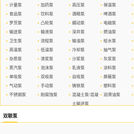
计量泵
加药泵
高压泵
保温泵
食品泵
饮料泵
酒精泵
啤酒泵
罗茨泵
凸轮泵
蠕动泵
电磁泵
输送泵
输液泵
深井泵
燃油泵
卫生泵
流程泵
输油泵
给水泵
高温泵
低温泵
冷却泵
抽气泵
杂质泵
渣浆泵
沙浆泵
灰浆泵
蒸汽泵
泡沫泵
乳液泵
涂料泵
单吸泵
双吸泵
自吸泵
屏蔽泵
气动泵
手动泵
铸铁泵
塑料泵
不锈钢泵
耐腐蚀泵
混凝土泵/混凝
润滑油泵
土输送泵
双联泵