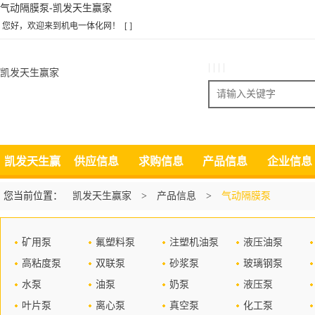
气动隔膜泵-凯发天生赢家
您好，欢迎来到机电一体化网！
[ ]
| | | |
凯发天生赢家
搜索
凯发天生赢
供应信息
求购信息
产品信息
企业信息
家
您当前位置：
凯发天生赢家
>
产品信息
>
气动隔膜泵
矿用泵
氟塑料泵
注塑机油泵
液压油泵
高粘度泵
双联泵
砂浆泵
玻璃钢泵
水泵
油泵
奶泵
液压泵
叶片泵
离心泵
真空泵
化工泵