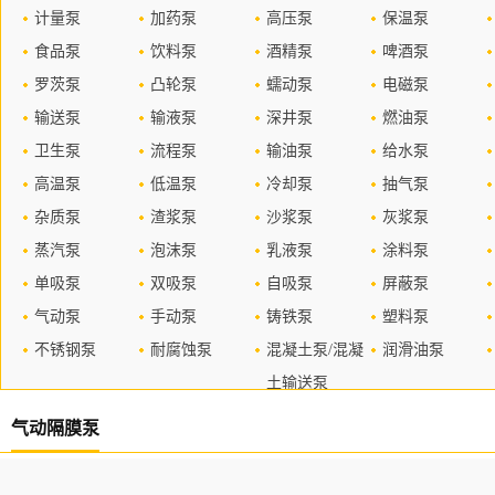
计量泵
加药泵
高压泵
保温泵
食品泵
饮料泵
酒精泵
啤酒泵
罗茨泵
凸轮泵
蠕动泵
电磁泵
输送泵
输液泵
深井泵
燃油泵
卫生泵
流程泵
输油泵
给水泵
高温泵
低温泵
冷却泵
抽气泵
杂质泵
渣浆泵
沙浆泵
灰浆泵
蒸汽泵
泡沫泵
乳液泵
涂料泵
单吸泵
双吸泵
自吸泵
屏蔽泵
气动泵
手动泵
铸铁泵
塑料泵
不锈钢泵
耐腐蚀泵
混凝土泵/混凝
润滑油泵
土输送泵
气动隔膜泵